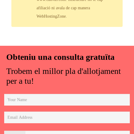
afiliació ni avala de cap manera
WebHostingZone.
Obteniu una consulta gratuïta
Trobem el millor pla d'allotjament
per a tu!