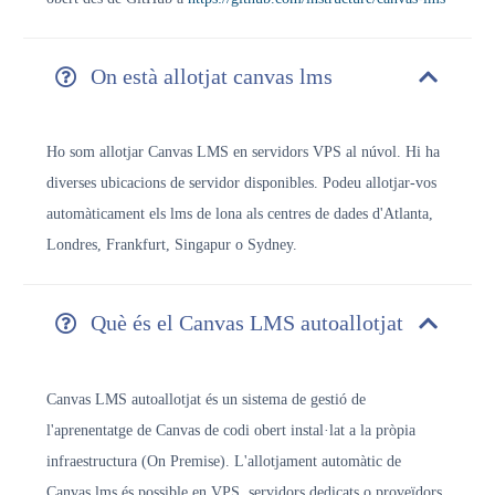
On està allotjat canvas lms
Ho som
allotjar Canvas LMS en servidors VPS al núvol. Hi ha
diverses ubicacions de servidor disponibles. Podeu allotjar-vos
automàticament els lms de lona als centres de dades d'Atlanta,
Londres, Frankfurt, Singapur o Sydney.
Què és el Canvas LMS autoallotjat
Canvas LMS autoallotjat és un sistema de gestió de
l'aprenentatge de Canvas de codi obert instal·lat a la pròpia
infraestructura (On Premise). L'allotjament automàtic de
Canvas lms és possible en VPS, servidors dedicats o proveïdors