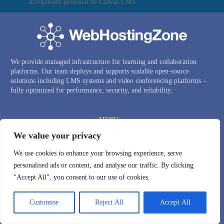
Allotjament gestionat de Canvas LMS
We provide managed infrastructure for learning and collaboration
platforms. Our team deploys and supports scalable open-source
solutions including LMS systems and video conferencing platforms –
fully optimized for performance, security, and reliability.
MENU —
We value your privacy
ALLOTJAMENT GESTIONAT DE CANVAS LMS
SISTEMA DE VIDEOCONFERÈNCIA PRIVADA
We use cookies to enhance your browsing experience, serve
personalised ads or content, and analyse our traffic. By clicking
DEMOSTRACIÓ DE BIGBLUEBUTTON
"Accept All", you consent to our use of cookies.
CLÚSTER BIGBLUEBUTTON
SERVIDORS CLOUD VPS
Customise
Reject All
Accept All
NOMS DE DOMINI