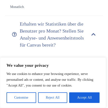
Monatlich.
Erhalten wir Statistiken über die
Benutzer pro Monat? Stellen Sie
Analyse- und Anwesenheitstools
für Canvas bereit?
Canvas-Pläne ab 16 GB umfassen das Analysemodul und das
We value your privacy
Anwesenheitsverfolgungstool. Analytics evaluiert einzelne
We use cookies to enhance your browsing experience, serve
Bestandteile eines Kurses und bewertet die Leistungen der
personalised ads or content, and analyse our traffic. By clicking
Studierenden. Das Anwesenheitstool (Roll Call) ist eine externe
"Accept All", you consent to our use of cookies.
App (LTI), die zur Anwesenheitserfassung in Canvas-Kursen
verwendet wird.
Customise
Reject All
Accept All