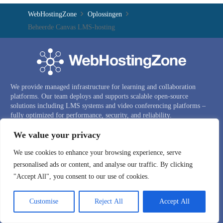
WebHostingZone
Oplossingen
Beheerde Canvas LMS-hosting
We provide managed infrastructure for learning and collaboration
platforms. Our team deploys and supports scalable open-source
solutions including LMS systems and video conferencing platforms –
fully optimized for performance, security, and reliability.
We value your privacy
MENU —
We use cookies to enhance your browsing experience, serve
BEHEERDE CANVAS LMS-HOSTING
personalised ads or content, and analyse our traffic. By clicking
"Accept All", you consent to our use of cookies.
PRIVÉ VIDEOCONFERENTIESYSTEEM
BIGBLUEBUTTON-DEMO
Customise
Reject All
Accept All
BIGBLUEBUTTON-CLUSTER