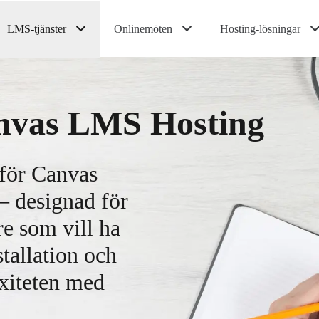
LMS-tjänster
Onlinemöten
Hosting-lösningar
nvas LMS Hosting
 för Canvas
 designad för
re som vill ha
stallation och
xiteten med