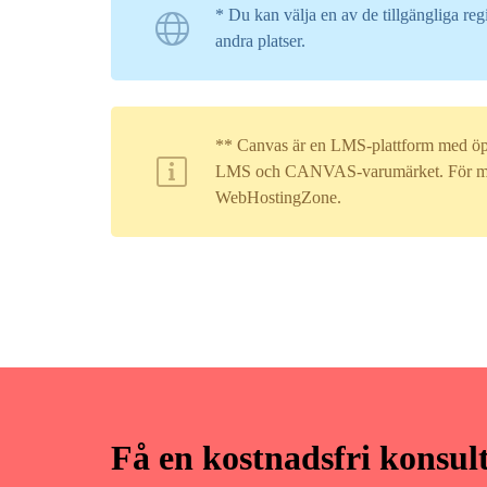
* Du kan välja en av de tillgängliga re
andra platser.
** Canvas är en LMS-plattform med öppe
LMS och CANVAS-varumärket. För mer in
WebHostingZone.
Få en kostnadsfri konsul