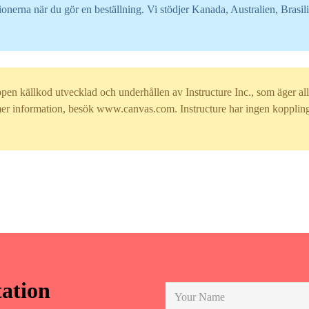
gionerna när du gör en beställning. Vi stödjer Kanada, Australien, Bras
n källkod utvecklad och underhållen av Instructure Inc., som äger all 
formation, besök www.canvas.com. Instructure har ingen koppling til
tation