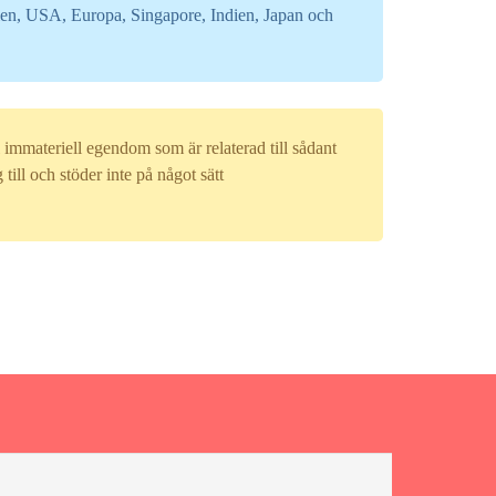
ilien, USA, Europa, Singapore, Indien, Japan och
immateriell egendom som är relaterad till sådant
l och stöder inte på något sätt