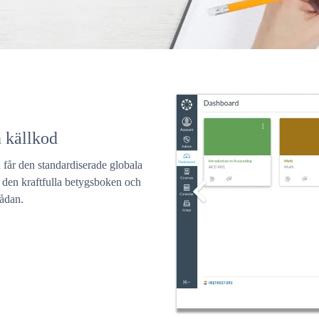
 källkod
år den standardiserade globala
 den kraftfulla betygsboken och
ådan.