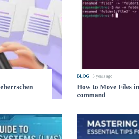
BLOG
3 years ago
Beherrschen
How to Move Files i
command