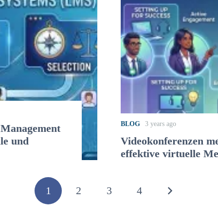
BLOG
3 years ago
g Management
le und
Videokonferenzen mei
effektive virtuelle M
1
2
3
4