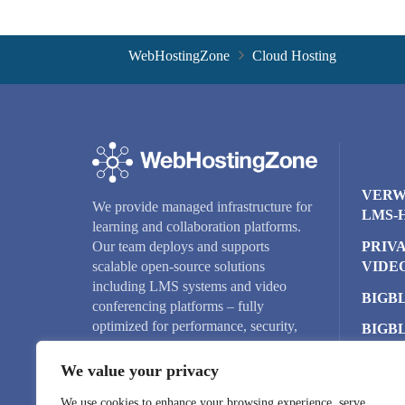
WebHostingZone
Cloud Hosting
VERW
We provide managed infrastructure for
LMS-
learning and collaboration platforms.
PRIV
Our team deploys and supports
VIDE
scalable open-source solutions
including LMS systems and video
BIGB
conferencing platforms – fully
optimized for performance, security,
BIGB
and reliability.
CLUS
We value your privacy
CLOU
We use cookies to enhance your browsing experience, serve