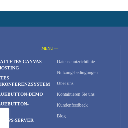
MENU —
ALTETES CANVAS
Datenschutzrichtlinie
HOSTING
Nutzungsbedingungen
ATES
Über uns
OKONFERENZSYSTEM
LUEBUTTON-DEMO
Kontaktieren Sie uns
LUEBUTTON-
Kundenfeedback
TER
Blog
D-VPS-SERVER