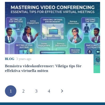
BLOG
3 years ago
Bemästra videokonferenser: Viktiga tips för
effektiva virtuella möten
1
2
3
4