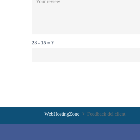
23 - 15 = ?
WebHostingZone
Feedback del client