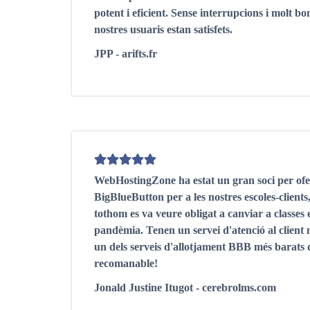
potent i eficient. Sense interrupcions i molt bon
nostres usuaris estan satisfets.
JPP - arifts.fr
WebHostingZone ha estat un gran soci per ofe
BigBlueButton per a les nostres escoles-client
tothom es va veure obligat a canviar a classes e
pandèmia. Tenen un servei d'atenció al client m
un dels serveis d'allotjament BBB més barats 
recomanable!
Jonald Justine Itugot - cerebrolms.com