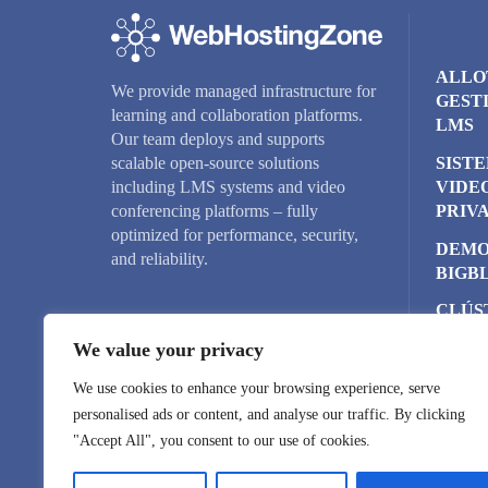
ALLO
We provide managed infrastructure for
GEST
learning and collaboration platforms.
LMS
Our team deploys and supports
SIST
scalable open-source solutions
VIDE
including LMS systems and video
PRIV
conferencing platforms – fully
optimized for performance, security,
DEMO
and reliability.
BIGB
CLÚS
BIGB
We value your privacy
SERV
We use cookies to enhance your browsing experience, serve
NOMS
personalised ads or content, and analyse our traffic. By clicking
"Accept All", you consent to our use of cookies.