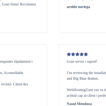
nt. Gran feina! Recomano
aroldo noriega
preguntes ràpidament i
Gran servei i suport!
eu. Aconsellable.
I’m reviewing the installa
and Big Blue Button.
 revisió. Client des
WebHostingZone em va dei
actitud cap al client i profe
Nasul Mendoza