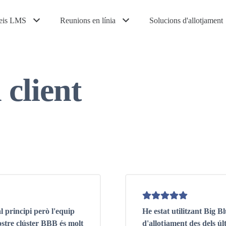
eis LMS
Reunions en línia
Solucions d'allotjament
 client
 principi però l'equip
He estat utilitzant Big 
ostre clúster BBB és molt
d'allotjament des dels ú