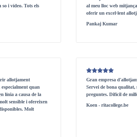
 so i vídeo. Tots els
al meu lloc web mitjança
oferir un excel·lent all
Pankaj Kumar
rir allotjament
Gran empresa d'allotjame
s, especialment quan
Servei de bona qualitat, 
n línia a causa de la
preguntes. Difícil de mil
olt sensible i ofereixen
Koen - ritacollege.be
disponibles. Molt