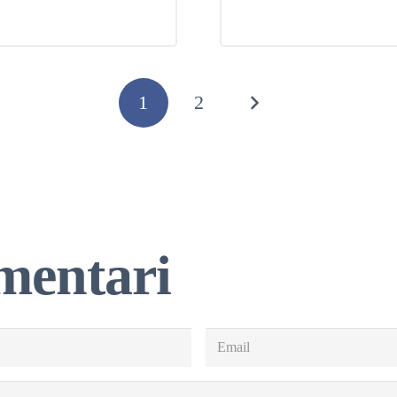
1
2
mentari