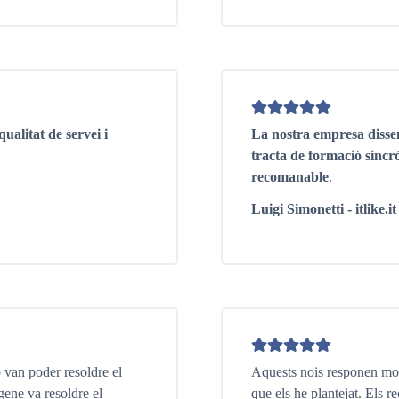
alitat de servei i
La nostra empresa disse
tracta de formació sincr
recomanable
.
Luigi Simonetti - itlike.it
 van poder resoldre el
Aquests nois responen mol
ene va resoldre el
que els he plantejat. Els 