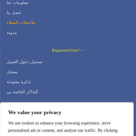
معلومات عنا
اتصل بنا
ملاحظات العملاء
مدونة
Registered User? —
تسجيل دخول العميل
يسجل
تذكرة مفتوحة
التذاكر الخاصة بي
Contact Us —
We value your privacy
WEB HOSTING ZONE, SL / NIF: B22516827
We use cookies to enhance your browsing experience, serve
personalised ads or content, and analyse our traffic. By clicking
Email: support@webhostingzone.org