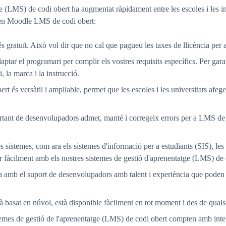
ge (LMS) de codi obert ha augmentat ràpidament entre les escoles i les in
itzen Moodle LMS de codi obert:
gratuït. Això vol dir que no cal que pagueu les taxes de llicència per a 
aptar el programari per complir els vostres requisits específics. Per gara
, la marca i la instrucció.
rt és versàtil i ampliable, permet que les escoles i les universitats af
tant de desenvolupadors admet, manté i corregeix errors per a LMS de
es sistemes, com ara els sistemes d'informació per a estudiants (SIS), les
 fàcilment amb els nostres sistemes de gestió d'aprenentatge (LMS) de 
 amb el suport de desenvolupadors amb talent i experiència que poden d
 basat en núvol, està disponible fàcilment en tot moment i des de quals
stemes de gestió de l'aprenentatge (LMS) de codi obert compten amb inter