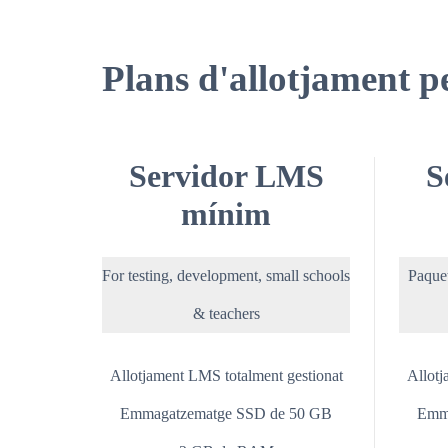
Plans d'allotjament p
Servidor LMS
S
mínim
For testing, development, small schools
Paquet
& teachers
Allotjament LMS totalment gestionat
Allotj
Emmagatzematge SSD de 50 GB
Emm