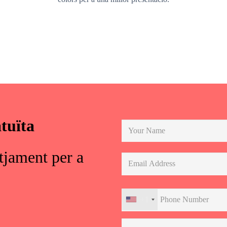
tuïta
tjament per a
+1