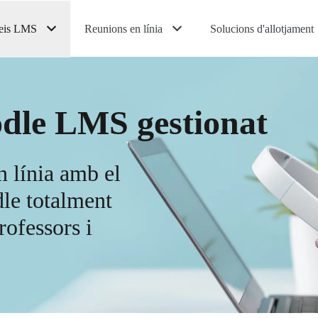
eis LMS
Reunions en línia
Solucions d'allotjament
dle LMS gestionat
n línia amb el
le totalment
rofessors i