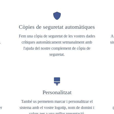
Còpies de seguretat automàtiques
Fem una còpia de seguretat de les vostres dades
A
.
crítiques automàticament setmanalment amb
si
l'ajuda del nostre complement de còpia de
seguretat.
Personalitzat
També us permetem marcar i personalitzar el
er
sistema amb el vostre logotip, nom de domini i
colors per a una millor presentació.