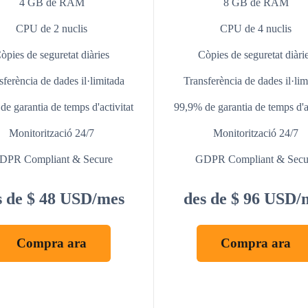
4 GB de RAM
8 GB de RAM
CPU de 2 nuclis
CPU de 4 nuclis
òpies de seguretat diàries
Còpies de seguretat diàri
sferència de dades il·limitada
Transferència de dades il·lim
e garantia de temps d'activitat
99,9% de garantia de temps d'ac
Monitorització 24/7
Monitorització 24/7
DPR Compliant & Secure
GDPR Compliant & Secu
s de $ 48 USD/mes
des de $ 96 USD/
Compra ara
Compra ara