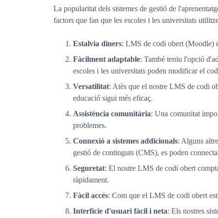
La popularitat dels sistemes de gestió de l'aprenentat
factors que fan que les escoles i les universitats util
Estalvia diners
: LMS de codi obert (Moodle) és 
Fàcilment adaptable
: També teniu l'opció d'ad
escoles i les universitats poden modificar el codi
Versatilitat
: Atès que el nostre LMS de codi obe
educació sigui més eficaç.
Assistència comunitària
: Una comunitat impor
problemes.
Connexió a sistemes addicionals
: Alguns altr
gestió de continguts (CMS), es poden connectar
Seguretat
: El nostre LMS de codi obert compta
ràpidament.
Fàcil accés
: Com que el LMS de codi obert està
Interfície d'usuari fàcil i neta
: Els nostres si