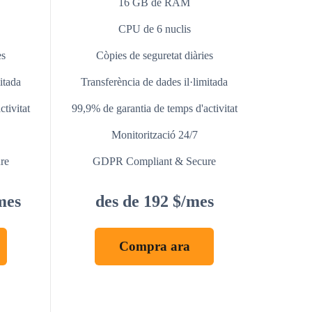
16 GB de RAM
CPU de 6 nuclis
es
Còpies de seguretat diàries
itada
Transferència de dades il·limitada
tivitat
99,9% de garantia de temps d'activitat
Monitorització 24/7
re
GDPR Compliant & Secure
mes
des de 192 $/mes
Compra ara