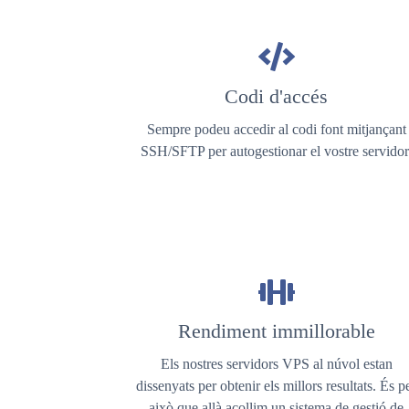
Codi d'accés
Sempre podeu accedir al codi font mitjançant
SSH/SFTP per autogestionar el vostre servidor
Rendiment immillorable
Els nostres servidors VPS al núvol estan
dissenyats per obtenir els millors resultats. És p
això que allà acollim un sistema de gestió de