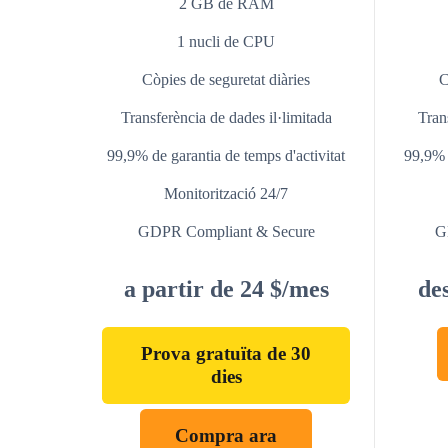
2 GB de RAM
1 nucli de CPU
Còpies de seguretat diàries
C
Transferència de dades il·limitada
Tran
99,9% de garantia de temps d'activitat
99,9% d
Monitorització 24/7
GDPR Compliant & Secure
G
a partir de 24 $/mes
de
Prova gratuïta de 30
dies
Compra ara