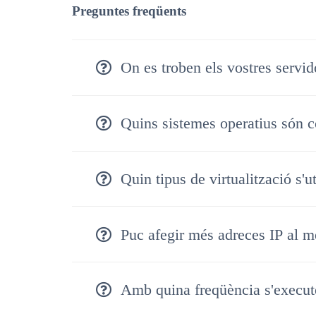
Preguntes freqüents
On es troben els vostres servi
Quins sistemes operatius són c
Quin tipus de virtualització s'u
Puc afegir més adreces IP al 
Amb quina freqüència s'execute