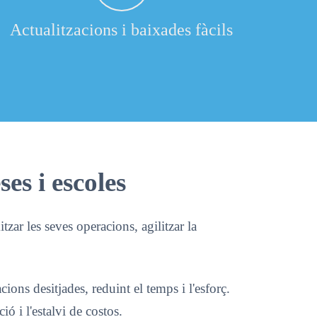
Actualitzacions i baixades fàcils
es i escoles
zar les seves operacions, agilitzar la
ons desitjades, reduint el temps i l'esforç.
ó i l'estalvi de costos.