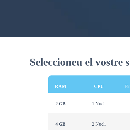
Seleccioneu el vostre 
RAM
CPU
E
2 GB
1 Nucli
4 GB
2 Nucli