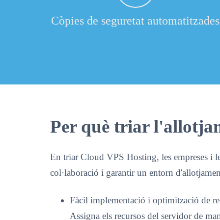
Còpies de seguretat automatitzades
Per què triar l'allotj
En triar Cloud VPS Hosting, les empreses i les
col·laboració i garantir un entorn d'allotjament
Fàcil implementació i optimització de rec
Assigna els recursos del servidor de mane