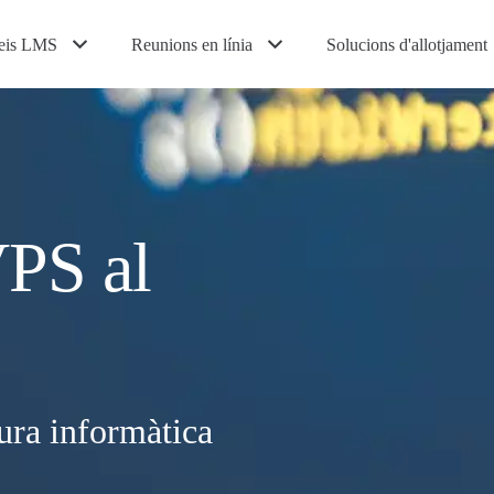
eis LMS
Reunions en línia
Solucions d'allotjament
VPS al
tura informàtica