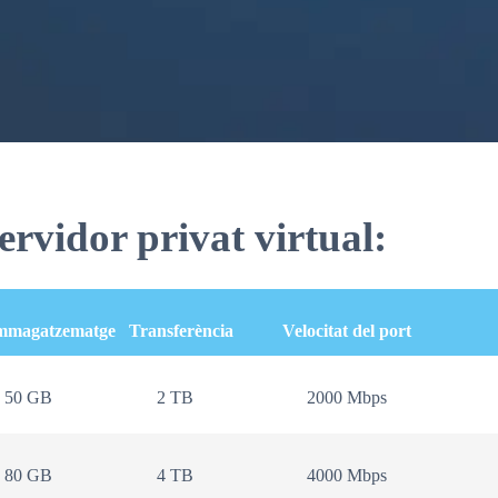
servidor privat virtual:
mmagatzematge
Transferència
Velocitat del port
50 GB
2 TB
2000 Mbps
80 GB
4 TB
4000 Mbps