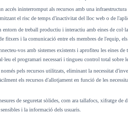
eix un accés ininterromput als recursos amb una infraestruc
imitzant el risc de temps d'inactivitat del lloc web o de l'apli
entorn de treball productiu i interactiu amb eines de col·la
de fitxers i la comunicació entre els membres de l'equip, els
connecteu-vos amb sistemes existents i aprofiteu les eines de t
al·leu el programari necessari i tingueu control total sobre l
 només pels recursos utilitzats, eliminant la necessitat d'in
lment els recursos d'allotjament en funció de les necessitats,
sures de seguretat sòlides, com ara tallafocs, xifratge de d
ensibles i la informació dels usuaris.