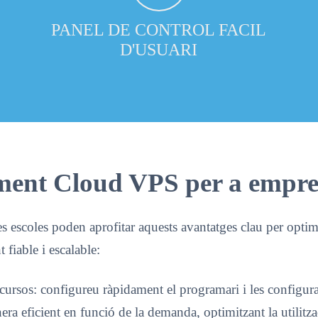
PANEL DE CONTROL FACIL
D'USUARI
ament Cloud VPS per a empres
 escoles poden aprofitar aquests avantatges clau per optimit
 fiable i escalable:
ursos: configureu ràpidament el programari i les configuraci
ra eficient en funció de la demanda, optimitzant la utilitzaci