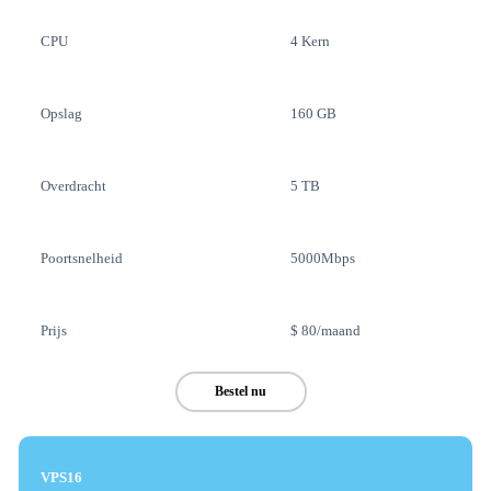
CPU
4 Kern
Opslag
160 GB
Overdracht
5 TB
Poortsnelheid
5000Mbps
Prijs
$ 80/maand
Bestel nu
VPS16