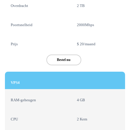
Overdracht
2 TB
Poortsnelheid
2000Mbps
Prijs
$ 20/maand
Bestel nu
VPS4
RAM-geheugen
4 GB
CPU
2 Kern