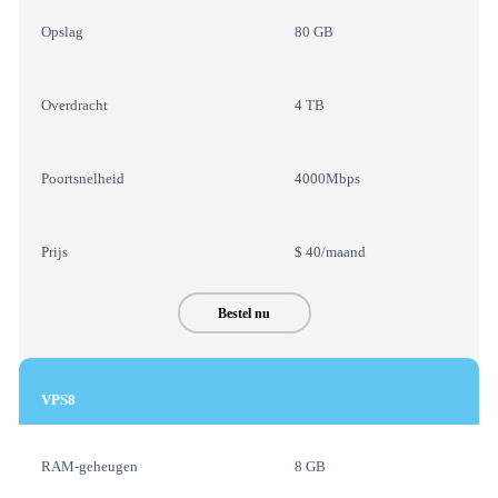
Opslag
80 GB
Overdracht
4 TB
Poortsnelheid
4000Mbps
Prijs
$ 40/maand
Bestel nu
VPS8
RAM-geheugen
8 GB