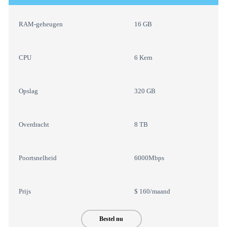
RAM-geheugen
16 GB
CPU
6 Kern
Opslag
320 GB
Overdracht
8 TB
Poortsnelheid
6000Mbps
Prijs
$ 160/maand
Bestel nu