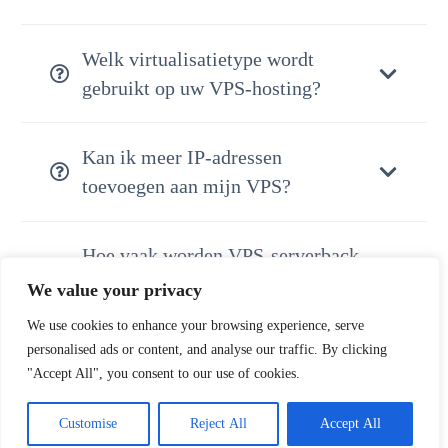
Welk virtualisatietype wordt
gebruikt op uw VPS-hosting?
Kan ik meer IP-adressen
toevoegen aan mijn VPS?
Hoe vaak worden VPS-serverback-
ups uitgevoerd?
We value your privacy
We use cookies to enhance your browsing experience, serve
personalised ads or content, and analyse our traffic. By clicking
Heeft u cPanel op uw VPS-
"Accept All", you consent to our use of cookies.
servers?
Customise
Reject All
Accept All