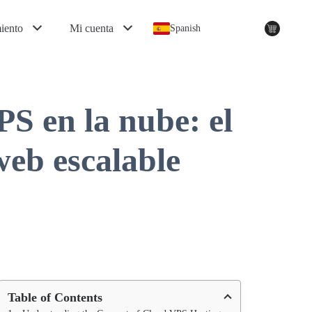
miento
Mi cuenta
Spanish
S en la nube: el
web escalable
Table of Contents