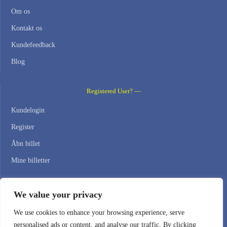
Om os
Kontakt os
Kundefeedback
Blog
Registered User? —
Kundelogin
Register
Åbn billet
Mine billetter
Contact Us —
We value your privacy
WEB HOSTING ZONE, SL / NIF: B22516827
We use cookies to enhance your browsing experience, serve
personalised ads or content, and analyse our traffic. By clicking
Email: support@webhostingzone.org