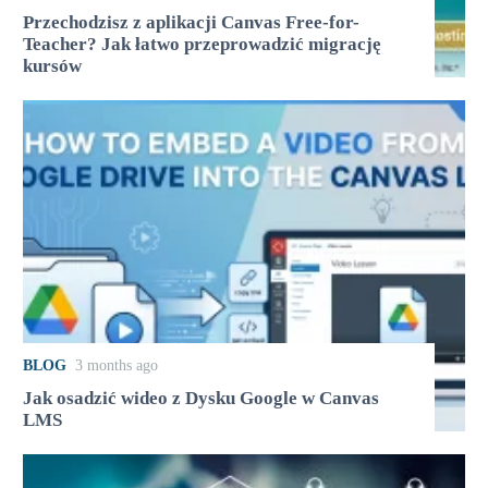
Przechodzisz z aplikacji Canvas Free-for-
Teacher? Jak łatwo przeprowadzić migrację
kursów
BLOG
3 months ago
Jak osadzić wideo z Dysku Google w Canvas
LMS