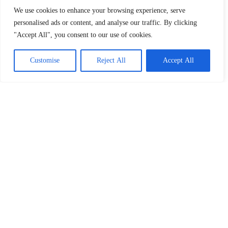
We use cookies to enhance your browsing experience, serve
personalised ads or content, and analyse our traffic. By clicking
Você tem cPanel em seus
"Accept All", you consent to our use of cookies.
servidores VPS?
Customise
Reject All
Accept All
Quais métodos de pagamento você
aceita?
Quantos sites posso hospedar em
um VPS?
Você aceita PayPal como forma de
pagamento?