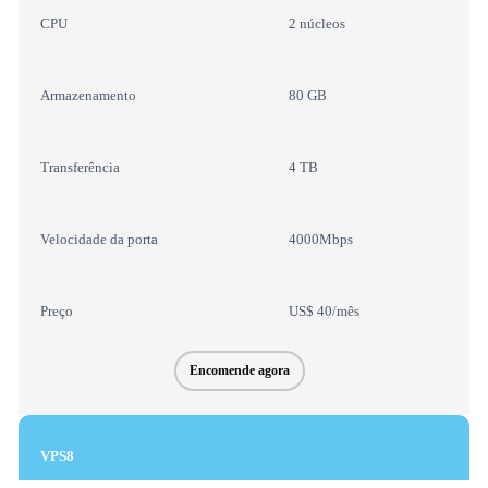
CPU
2 núcleos
Armazenamento
80 GB
Transferência
4 TB
Velocidade da porta
4000Mbps
Preço
US$ 40/mês
Encomende agora
VPS8