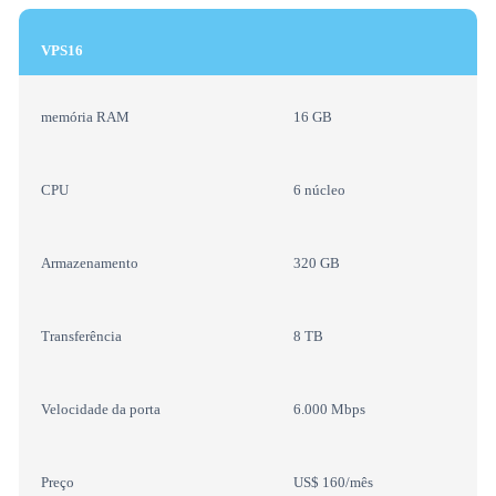
VPS16
memória RAM
16 GB
CPU
6 núcleo
Armazenamento
320 GB
Transferência
8 TB
Velocidade da porta
6.000 Mbps
Preço
US$ 160/mês