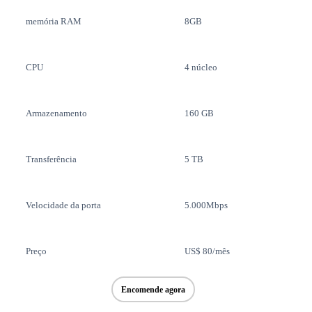
memória RAM
8GB
CPU
4 núcleo
Armazenamento
160 GB
Transferência
5 TB
Velocidade da porta
5.000Mbps
Preço
US$ 80/mês
Encomende agora