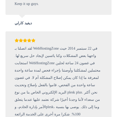
Keep it up guys.
ديفيد كارلي
لقد اتصلنا بـ WebHostingZone في 22 سبتمبر 2014 حيث
واجهنا بعض المشكلات وكنا يائسين لإيجاد حل سريع لها.
استجابت WebHostingZone في غضون 24 ساعة لحلين
محتملين لمشكلتنا وأوصتنا بإجراء فحص لمدة ساعة واحدة
لمعرفة ما إذا كان يمكن إصلاح المشكلة أم لا. في غضون
ساعة واحدة من الفحص، قاموا بالفعل بإصلاح وتحديث
البريد الإلكتروني الخاص بنا من نوع plesk plus. نحن أكثر
من سعداء لأننا وجدنا أخيرًا شركة نعتمد عليها عندما يتعلق
الأمر بإدارة الخادم، وplesk، وما إلى ذلك. يوصى بها بنسبة
100%. شكرا مرة أخرى على الخدمة الرائعة