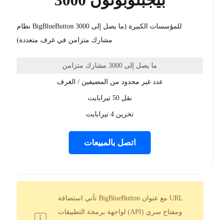
بيجبلوبوتون 3000
نظام BigBlueButton للمؤسسات الكبيرة (ما يصل إلى 3000
مشارك متزامن في غرف متعددة)
ما يصل إلى 3000 مشارك متزامن
عدد غير محدود من المضيفين / الغرف
نقل 50 تيرابايت
تخزين 4 تيرابايت
اتصل بالمبيعات
تأتي استضافة BigBlueButton مع عنوان URL
لواجهة برمجة التطبيقات (API) ومفتاح سري