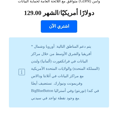
متوافق مع اللائحة العامة لحماية البيانات (GDPR) وآمن
129.00 دولارًا أمريكيًا/الشهر
اشتري الآن
* يتم دعم المناطق التالية: أوروبا وشمال
أفريقيا والشرق الأوسط من خلال مراكز
البيانات في فرانكفورت (ألمانيا) ولندن
(المملكة المتحدة) والولايات المتحدة الأمريكية
مع مراكز البيانات في أتلانتا ودالاس
وفريمونت ونيوارك. نستضيف أيضًا
BigBlueButton في كندا (تورنتو) وفي أستراليا
مع وجود نقطة تواجد في سيدني.