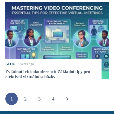
BLOG
3 years ago
Zvládnutí videokonferencí: Základní tipy pro
efektivní virtuální schůzky
1
2
3
4