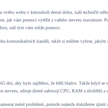
vu svého webu v kteroukoli denní dobu, naši techničtí od
 tom, jak vám pomoci vytěžit z vašeho serveru maximum. P
ybou, náš tým vám může pomoci.
ha komunikačních kanálů, takže si můžete vybrat, jakým 
5 dní, aby bylo zajištěno, že běží hladce. Takže když se v
 serveru, zdroje (které zahrnují CPU, RAM a úložiště) a
menat méně problémů, protože nejenže dokážeme zjistit a