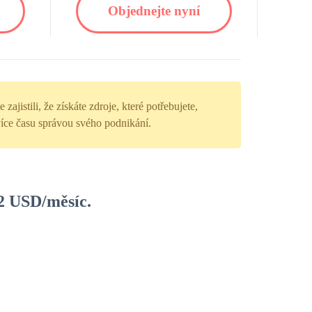
Objednejte nyní
istili, že získáte zdroje, které potřebujete,
íce času správou svého podnikání.
2 USD/měsíc.