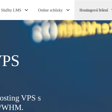
Služby LMS
Online schůzky
Hostingová řešení
VPS
hosting VPS s
el/WHM.