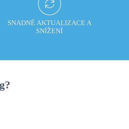
SNADNÉ AKTUALIZACE A
SNÍŽENÍ
ng?