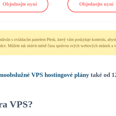
Objednejte nyní
Objednejte nyní
ván s ovládacím panelem Plesk, který vám poskytuje kontrolu, abyste zaj
dce. Můžete tak strávit méně času správou svých webových stránek a v
moobslužné VPS hostingové plány
také od 1
ora VPS?