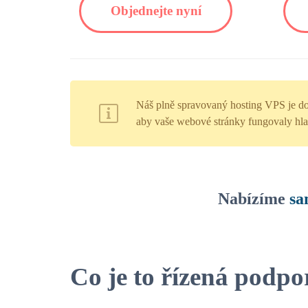
Objednejte nyní
Náš plně spravovaný hosting VPS je dodá
aby vaše webové stránky fungovaly hla
Nabízíme
sa
Co je to řízená podp