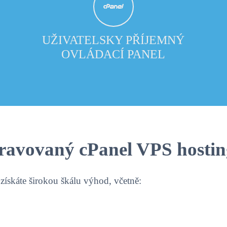
UŽIVATELSKY PŘÍJEMNÝ
OVLÁDACÍ PANEL
pravovaný cPanel VPS hosti
skáte širokou škálu výhod, včetně: