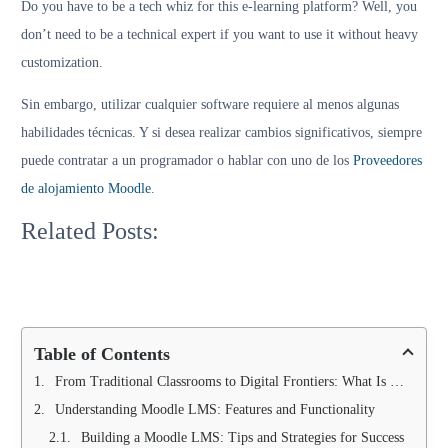
Do you have to be a tech whiz for this e-learning platform? Well, you
don’t need to be a technical expert if you want to use it without heavy
customization.
Sin embargo, utilizar cualquier software requiere al menos algunas
habilidades técnicas. Y si desea realizar cambios significativos, siempre
puede contratar a un programador o hablar con uno de los
Proveedores
Understanding
Comprehensive
LMS
Guide
Discovering
de alojamiento Moodle
.
Services:
to
BigBlueButton:
Inclusive
Streamlining
Learning
An
LMS
Related Posts:
Learning…
Management
Open-
Systems:
Systems…
Source
Ensuring
Web…
Accessibility
for…
Table of Contents
From Traditional Classrooms to Digital Frontiers: What Is Moodle LMS?
Understanding Moodle LMS: Features and Functionality
Building a Moodle LMS: Tips and Strategies for Success