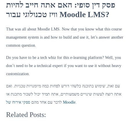
פסק דין סופי: האם אתה חייב להיות
וויז טכנולוגי עבור Moodle LMS?
That was all about Moodle LMS. Now that you know what this course
management system is and how to build and use it, let’s answer another
common question.
Do you have to be a tech whiz for this e-learning platform? Well, you
don’t need to be a technical expert if you want to use it without heavy
customization.
עם זאת, שימוש בתוכנה כלשהי דורש לפחות כמה מיומנויות טכניות. ואם
אתה רוצה לעשות שינויים משמעותיים, אתה תמיד יכול לשכור מתכנת או
Understanding
Comprehensive
LMS
Guide
Discovering
.
ספקי אירוח של Moodle
לדבר עם אחד מהם
Services:
to
BigBlueButton:
Inclusive
Streamlining
Learning
An
LMS
Related Posts:
Learning…
Management
Open-
Systems:
Systems…
Source
Ensuring
Web…
Accessibility
for…