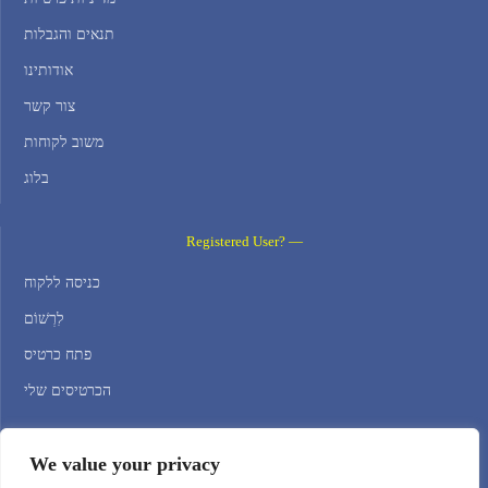
תנאים והגבלות
אודותינו
צור קשר
משוב לקוחות
בלוג
Registered User? —
כניסה ללקוח
לִרְשׁוֹם
פתח כרטיס
הכרטיסים שלי
Contact Us —
We value your privacy