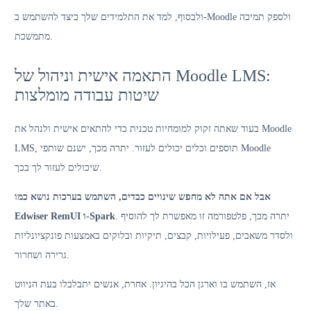
ולבסוף, למד את התלמידים שלך כיצד להשתמש ב-Moodle ולספק תמיכה
מתמשכת.
התאמה אישית וניהול של Moodle LMS:
שיטות עבודה מומלצות
בעוד שאתה זקוק למומחיות טכנית כדי להתאים אישית ולנהל את Moodle
LMS, תוספים וכלים יכולים לעזור. יתרה מכך, ישנם שותפי Moodle
שיכולים לעזור לך בכך.
אבל אם אתה לא מחפש שינויים כבדים, השתמש בערכות נושא כמו
. יתרה מכך, פלטפורמה זו מאפשרת לך להוסיף
Edwiser RemUI ו-Spark
ולסדר משאבים, פעילויות, קבצים, תיקיות ובלוקים באמצעות פונקציונליות
גרירה ושחרור.
אז, השתמש בו וארגן הכל בהיגיון. אחרת, אנשים יתבלבלו בעת הניווט
באתר שלך.