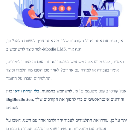
אז, בנית את אתר ניהול הקורסים שלך. מה אתה צריך לעשות הלאה? כן,
למד כיצד להשתמש ב-Moodle LMS. הנה איך.
ראשית, קבע מדוע אתה משתמש בפלטפורמה זו. האם זה לצורך לימודים,
אימון בעבודה או למידה עם אחרים? לאחר מכן חשבו מה תלמדו וכיצד
התלמידים יעברו על החומר.
אבל קורסי טקסט משעממים! אז,
להשתמש בתמונות,
כלי ועידת וידאו
כגון
שירותי LMS
BigBlueButton, וחידונים אינטראקטיביים כדי להפוך את הקורסים שלך
.
למהנים
יתר על כן, עודדו את התלמידים לעבוד יחד ולדבר אחד עם השני. חשבו על
אנשים עם מוגבלויות והבטיחו שהאתר שלכם יעבוד גם עבורם.