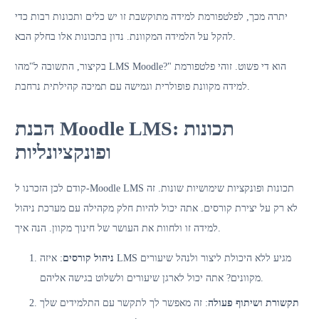
יתרה מכך, לפלטפורמת למידה מתוקשבת זו יש כלים ותכונות רבות כדי
להקל על הלמידה המקוונת. נדון בתכונות אלו בחלק הבא.
בקיצור, התשובה ל"מהו LMS Moodle?" הוא די פשוט. זוהי פלטפורמת
למידה מקוונת פופולרית וגמישה עם תמיכה קהילתית נרחבת.
הבנת Moodle LMS: תכונות
ופונקציונליות
קודם לכן הזכרנו ל-Moodle LMS תכונות ופונקציות שימושיות שונות. זה
לא רק על יצירת קורסים. אתה יכול להיות חלק מקהילה עם מערכת ניהול
למידה זו ולחוות את העושר של חינוך מקוון. הנה איך.
ניהול קורסים
: איזה LMS מגיע ללא היכולת ליצור ולנהל שיעורים
מקוונים? אתה יכול לארגן שיעורים ולשלוט בגישה אליהם.
תקשורת ושיתוף פעולה
: זה מאפשר לך לתקשר עם התלמידים שלך