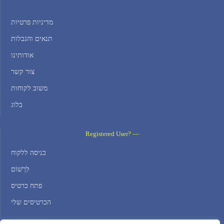
מדיניות פרטיות
תנאים והגבלות
אודותינו
צור קשר
משוב לקוחות
בלוג
Registered User? —
כניסה ללקוח
לִרְשׁוֹם
פתח כרטיס
הכרטיסים שלי