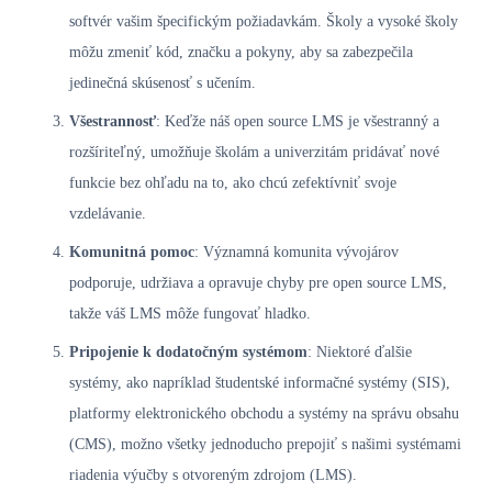
softvér vašim špecifickým požiadavkám. Školy a vysoké školy
môžu zmeniť kód, značku a pokyny, aby sa zabezpečila
jedinečná skúsenosť s učením.
Všestrannosť
: Keďže náš open source LMS je všestranný a
rozšíriteľný, umožňuje školám a univerzitám pridávať nové
funkcie bez ohľadu na to, ako chcú zefektívniť svoje
vzdelávanie.
Komunitná pomoc
: Významná komunita vývojárov
podporuje, udržiava a opravuje chyby pre open source LMS,
takže váš LMS môže fungovať hladko.
Pripojenie k dodatočným systémom
: Niektoré ďalšie
systémy, ako napríklad študentské informačné systémy (SIS),
platformy elektronického obchodu a systémy na správu obsahu
(CMS), možno všetky jednoducho prepojiť s našimi systémami
riadenia výučby s otvoreným zdrojom (LMS).