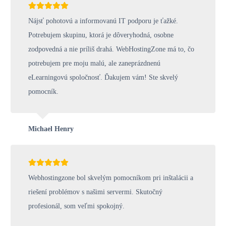
Nájsť pohotovú a informovanú IT podporu je ťažké.
Potrebujem skupinu, ktorá je dôveryhodná, osobne
zodpovedná a nie príliš drahá. WebHostingZone má to, čo
potrebujem pre moju malú, ale zaneprázdnenú
eLearningovú spoločnosť. Ďakujem vám! Ste skvelý
pomocník.
Michael Henry
Webhostingzone bol skvelým pomocníkom pri inštalácii a
riešení problémov s našimi servermi. Skutočný
profesionál, som veľmi spokojný.