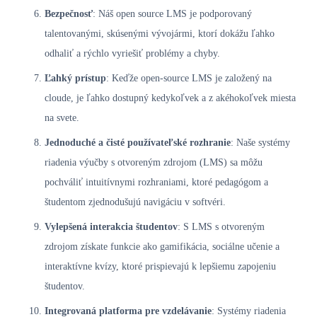
Bezpečnosť
: Náš open source LMS je podporovaný
talentovanými, skúsenými vývojármi, ktorí dokážu ľahko
odhaliť a rýchlo vyriešiť problémy a chyby.
Ľahký prístup
: Keďže open-source LMS je založený na
cloude, je ľahko dostupný kedykoľvek a z akéhokoľvek miesta
na svete.
Jednoduché a čisté používateľské rozhranie
: Naše systémy
riadenia výučby s otvoreným zdrojom (LMS) sa môžu
pochváliť intuitívnymi rozhraniami, ktoré pedagógom a
študentom zjednodušujú navigáciu v softvéri.
Vylepšená interakcia študentov
: S LMS s otvoreným
zdrojom získate funkcie ako gamifikácia, sociálne učenie a
interaktívne kvízy, ktoré prispievajú k lepšiemu zapojeniu
študentov.
Integrovaná platforma pre vzdelávanie
: Systémy riadenia