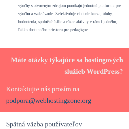
výučby s otvoreným zdrojom ponúkajú jednotnú platformu pre
výučbu a vzdelávanie. Zefektívňuje riadenie kurzu, úlohy,
hodnotenia, spoločné úsilie a rôzne aktivity v rámci jedného, ​​
ľahko dostupného priestoru pre pedagógov.
Máte otázky týkajúce sa hostingových
služieb WordPress?
Kontaktujte nás prosím na
podpora@webhostingzone.org
Spätná väzba používateľov