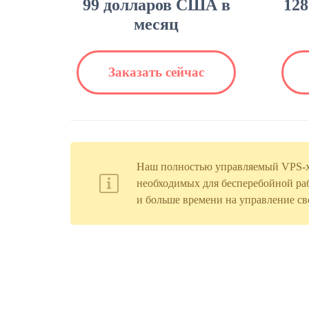
99 долларов США в
12
месяц
Заказать сейчас
Наш полностью управляемый VPS-хос
необходимых для бесперебойной раб
и больше времени на управление св