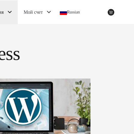
ия
Мой счет
Russian
ess