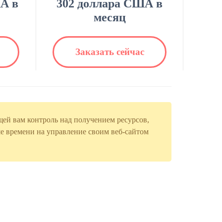
А в
302 доллара США в
месяц
Заказать сейчас
ей вам контроль над получением ресурсов,
е времени на управление своим веб-сайтом