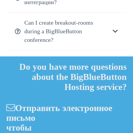
интеграции?
Can I create breakout-rooms
during a BigBlueButton
conference?
Do you have more questions
about the BigBlueButton
Hosting service?
Отправить электронное
письмо
чтобы