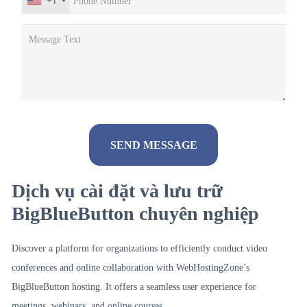
+1
Dịch vụ cài đặt và lưu trữ
Alternative:
BigBlueButton chuyên nghiệp
Discover a platform for organizations to efficiently conduct video
conferences and online collaboration with WebHostingZone’s
BigBlueButton hosting. It offers a seamless user experience for
meetings, webinars, and online courses.