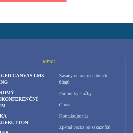
MENU —
GED CANVAS LMS
Zásady ochrany osobních
ING
údajů
ROMÝ
Podmínky služby
OKONFERENČNÍ
O nás
ÉM
KA
Kontaktujte nás
LUEBUTTON
Zpětná vazba od zákazníků
TER