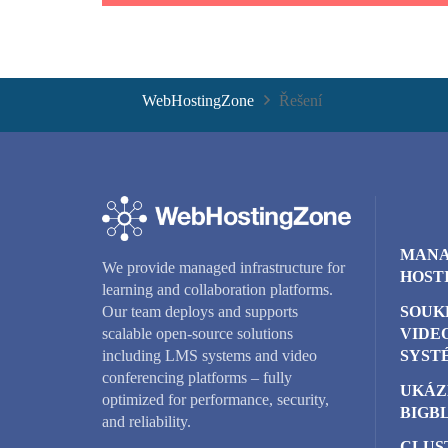
WebHostingZone
Řešení
MANA
We provide managed infrastructure for
HOST
learning and collaboration platforms.
SOUK
Our team deploys and supports
VIDE
scalable open-source solutions
SYST
including LMS systems and video
conferencing platforms – fully
UKÁZ
optimized for performance, security,
BIGB
and reliability.
CLUS