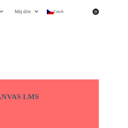
Můj účet
Czech
NVAS LMS