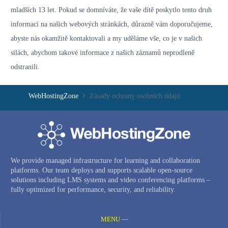
mladších 13 let. Pokud se domníváte, že vaše dítě poskytlo tento druh
informací na našich webových stránkách, důrazně vám doporučujeme,
abyste nás okamžitě kontaktovali a my uděláme vše, co je v našich
silách, abychom takové informace z našich záznamů neprodleně
odstranili.
WebHostingZone
Zásady ochrany osobních údajů
We provide managed infrastructure for learning and collaboration
platforms. Our team deploys and supports scalable open-source
solutions including LMS systems and video conferencing platforms –
fully optimized for performance, security, and reliability.
MENU —