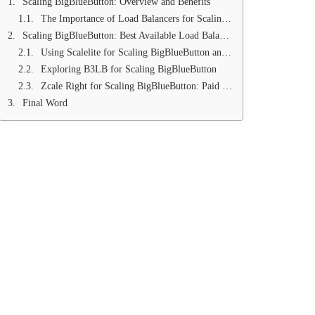
Scaling BigBlueButton: Overview and Benefits
The Importance of Load Balancers for Scaling BigBlueButton
Scaling BigBlueButton: Best Available Load Balancers
Using Scalelite for Scaling BigBlueButton and Expanding Its Abilities
Exploring B3LB for Scaling BigBlueButton
Zcale Right for Scaling BigBlueButton: Paid But Reliable
Final Word