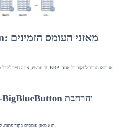
מאזנ
עד  BBB. אז בואו נעבור לחקור כל אחד
כפי שהוזכר קודם לכן, Scalelite הוא מאזן עומסים בקוד פתוח. לפיכך, זה זמין בחינם לכולם.