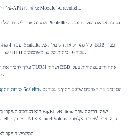
Scalelite מספק יציבות ל-BBB על ידי הפצה מחדש של בקשות ה-API מחזיתות: Moodle ו-Greenlight.
Scalelite גם מרחיב את יכולת העבודה
ואז ה-frontend שולח בקשות ל-Scalelit שמפנה אותן לשרת בעל העומס הנמוך ביותר.
1500 משתמשים. היא עושה זאת על ידי יצירת מאגר של 4 שרתי BBB עבור 16 כיתות של 50 משתמשים.
/IP של docker.
. הם יבינו את הצרכים שלכם ויתקינו עבורכם
שירות התקנת Scalelite
מינימלית של 4 ליבות CPU ו-8GB של זיכרון עבור שרת Scalelite. כמו כן, NFS Shared Volume הוא חיוני לשיתוף הקלטות.
ובל נשכח את מסד הנתונים PostgreSQL המשמש בעיקר לאחסון וניהול מידע.