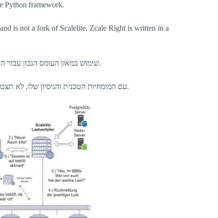
the Python framework.
nd is not a fork of Scalelite. Zcale Right is written in a
שימוש במאזן העומס הנכון עבור הארגון שלך מועיל לניהול פגישות מקוונות, סמינרים והקלטות.
עם המומחיות הטכנית והניסיון שלו, לא תצטרכו לדאוג אם מאזן העומס המדהים הזה נפרס בצורה נכונה.