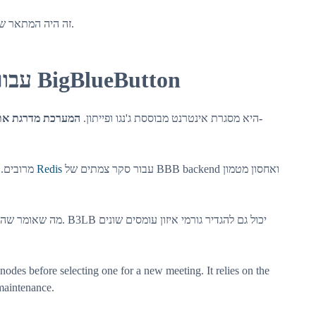
לסקירה טכנית יותר.
זה היה המתאר של
בחינת B3LB עבור קנה מידה של BigBlueButton
B3LB היא מסגרת אינטרנט מבוססת ג'נגו ופייתון.
המערכת מדרגת את-
B3LB מרובים. זה משתמש
ו
Redis
עבור סקר צמתים של BBB backend ואחסון מטמון
odes before selecting one for a new meeting. It relies on the
c maintenance.