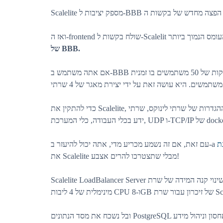
של BBB.
אם אתה משתמש ב-BBB עבור 4 מחלקות של 50 משתמשים בו זמנית, Scalelite יכול להגדיל את הקיבולת של BBB עבור
כדי להתקין את Scalelite, עליך להכיר את ההגדרות של שרתי לינוקס, שרתי TURN ושרתי BBB. אתה חייב גם להיות בעל
ידע בכלי העבודה, כלי המערכת, UDP ו-TCP
עם זאת, אם זה נשמע מכריע מדי, אתה יכול להיעזר ב-a
את Scalelite מבלי שתצטרכו להרים אצבע!
Scalelite LoadBalancer Server הוא המרכיב העיקרי בשינוי קנה המידה של שרת BigBlueButton. יש לו דרישת שרת