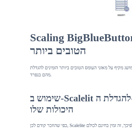
Scaling BigBlueButton: י העומס הזמינים
הטובים ביותר
עכשיו, אתה חייב לקבל מושג מקיף על מאזני העומס הטובים ביותר הזמינים להגדלת
מהם בנפרד.
שימוש ב-Scalelit להגדלת ה-BigBlueButton והרחבת
היכולות שלו