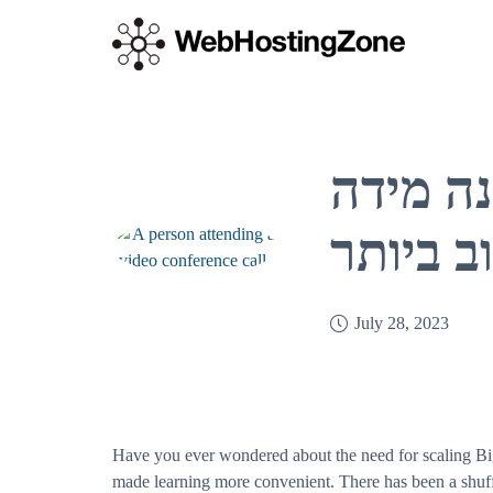
קנה מידה BigBlueButton: מאזן העומס
ב ביותר
July 28, 2023
Have you ever wondered about the need for scaling Bi
made learning more convenient. There has been a shuff