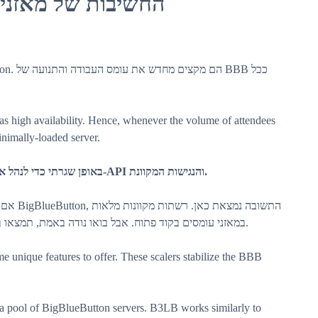
החשיבות של מאזני 
as high availability. Hence, whenever the volume of attendees
 minimally-loaded server.
בקיצור, מאזן עומסים ניגש ל-BigBlueButton באופן שגרתי כדי לנהל את בקשות ה-API והנגישות המקוונת.
התשובה 
במאזני עומסים בקוד פתוח. אבל בואו נודה באמת, תמצאו באגים רבים בסקלרים רגילים, אז בחרו לאחר שיקול מעמיק.
e unique features to offer. These scalers stabilize the BBB
s a pool of BigBlueButton servers. B3LB works similarly to