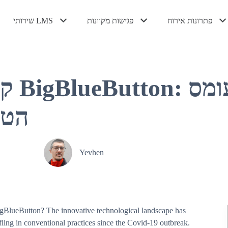
פתרונות אירוח
פגישות מקוונות
שירותי LMS
אירוח VPS מנוהל
אירוח VPS
ניהול BigBlueButton אירוח
BigBlueButton קנה מידה
הדגמה של BigBlueButton
אירוח Canvas LMS מנוהל
אירוח Moodle מנוהל
ענן LMS פרטי
התקנת Canvas LMS
בחירת 
הטו
Yevhen
gBlueButton? The innovative technological landscape has
ling in conventional practices since the Covid-19 outbreak.