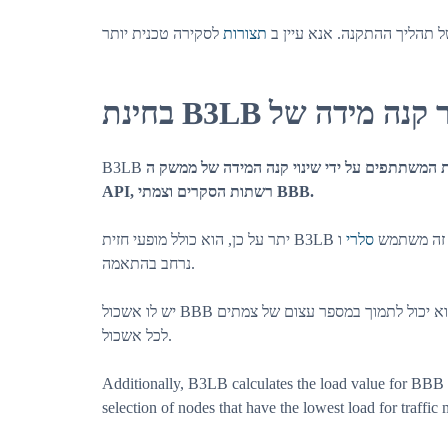
 תהליך ההתקנה. אנא עיין ב
תצורות
 המשתתפים על ידי שינוי קנה המידה של ממשק ה
API, רשתות הסקרים וצמתי BBB.
יתר על כן, הוא כולל מופעי חזית 
סלרי
נרחב בהתאמה.
יש לו אשכול BBB מה שאומר שהוא יכול לתמוך במספר עצום של צמתים. B3LB יכול גם להגדיר גורמי איזון עומסים שונים
לכל אשכול.
Additionally, B3LB calculates the load value for BBB n
selection of nodes that have the lowest load for traffi