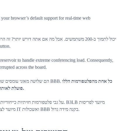
your browser’s default support for real-time web
שלנו  BigBlueButton.
r reservoir to handle extreme conferencing load. Consequently,
terrupted across the board.
כל אחת מהפלטפורמות הללו
Scalelite, B3BL ו-Zcale Right הם שלושה מאזני עומסים שונים בשימוש נרחב להגדלת BBB.
פועלת לאותה מטרה, אך לארכיטקטורות הליבה שלהן יש הבדלים רבים.
מורחבות עם 100 צמתי BigBlueButton. Zcale Right מיועד לצוותי IT ואשכולות BBB בקנה מידה גדול.