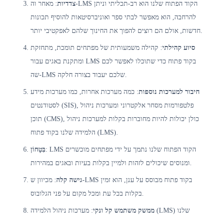
צדדיות
: מאחר וה-LMS הקוד הפתוח שלנו הוא רב-תכליתי וניתן
להרחבה, הוא מאפשר לבתי ספר ואוניברסיטאות להוסיף תכונות
חדשות, אולם הם רוצים להפוך את החינוך שלהם לאפקטיבי יותר.
סיוע קהילתי
: קהילה משמעותית של מפתחים תומכת, מתחזקת
ומתקנת באגים עבור LMS בקוד פתוח כדי שתוכלו לאפשר לכם
שה-LMS שלכם יעבוד בצורה חלקה.
חיבור למערכות נוספות
: כמה מערכות אחרות, כמו מערכות מידע
לסטודנטים (SIS), פלטפורמות מסחר אלקטרוני ומערכות ניהול
תוכן (CMS), כולן יכולות להיות מחוברות בקלות למערכות ניהול
הלמידה שלנו בקוד פתוח (LMS).
: LMS הקוד הפתוח שלנו נתמך על ידי מפתחים מוכשרים
בִּטָחוֹן
ומנוסים שיכולים לזהות ולמיין בקלות בעיות ובאגים במהירות.
גישה קלה
: מכיוון ש-LMS בקוד פתוח מבוסס על ענן, הוא זמין
בקלות בכל עת ומכל מקום על פני הגלובוס.
ממשק משתמש קל ונקי
: מערכות ניהול הלמידה (LMS) שלנו