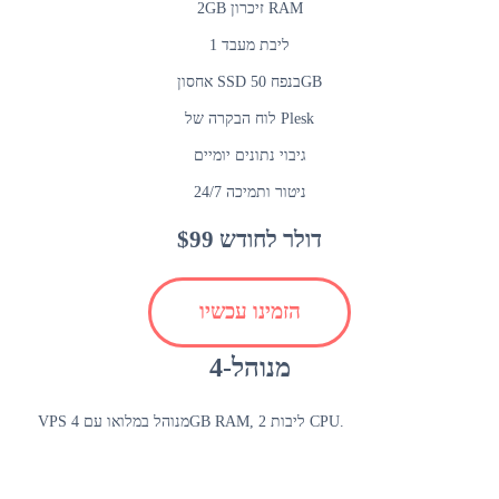
2GB זיכרון RAM
1 ליבת מעבד
אחסון SSD בנפח 50GB
לוח הבקרה של Plesk
גיבוי נתונים יומיים
ניטור ותמיכה 24/7
$99 דולר לחודש
הזמינו עכשיו
מנוהל-4
VPS מנוהל במלואו עם 4GB RAM, 2 ליבות CPU.