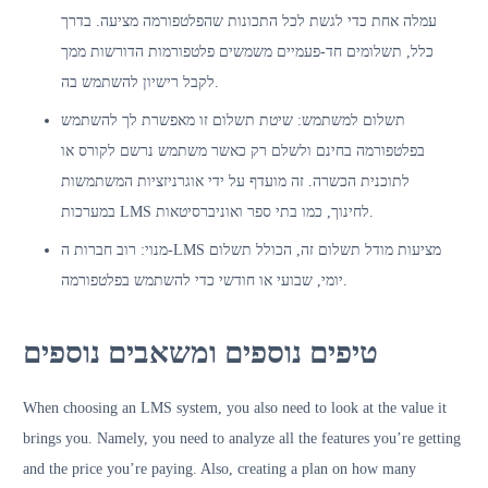
עמלה אחת כדי לגשת לכל התכונות שהפלטפורמה מציעה. בדרך
כלל, תשלומים חד-פעמיים משמשים פלטפורמות הדורשות ממך
לקבל רישיון להשתמש בה.
תשלום למשתמש: שיטת תשלום זו מאפשרת לך להשתמש
בפלטפורמה בחינם ולשלם רק כאשר משתמש נרשם לקורס או
לתוכנית הכשרה. זה מועדף על ידי אוגרניזציות המשתמשות
במערכות LMS לחינוך, כמו בתי ספר ואוניברסיטאות.
מנוי: רוב חברות ה-LMS מציעות מודל תשלום זה, הכולל תשלום
יומי, שבועי או חודשי כדי להשתמש בפלטפורמה.
טיפים נוספים ומשאבים נוספים
When choosing an LMS system, you also need to look at the value it
brings you. Namely, you need to analyze all the features you’re getting
and the price you’re paying. Also, creating a plan on how many