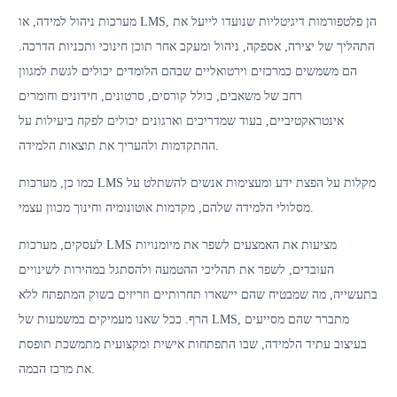
מערכות ניהול למידה, או LMS, הן פלטפורמות דיגיטליות שנועדו לייעל את
התהליך של יצירה, אספקה, ניהול ומעקב אחר תוכן חינוכי ותכניות הדרכה.
הם משמשים כמרכזים וירטואליים שבהם הלומדים יכולים לגשת למגוון
רחב של משאבים, כולל קורסים, סרטונים, חידונים וחומרים
אינטראקטיביים, בעוד שמדריכים וארגונים יכולים לפקח ביעילות על
ההתקדמות ולהעריך את תוצאות הלמידה.
כמו כן, מערכות LMS מקלות על הפצת ידע ומעצימות אנשים להשתלט על
מסלולי הלמידה שלהם, מקדמות אוטונומיה וחינוך מכוון עצמי.
לעסקים, מערכות LMS מציעות את האמצעים לשפר את מיומנויות
העובדים, לשפר את תהליכי ההטמעה ולהסתגל במהירות לשינויים
בתעשייה, מה שמבטיח שהם יישארו תחרותיים וזריזים בשוק המתפתח ללא
הרף. ככל שאנו מעמיקים במשמעות של LMS, מתברר שהם מסייעים
בעיצוב עתיד הלמידה, שבו התפתחות אישית ומקצועית מתמשכת תופסת
את מרכז הבמה.