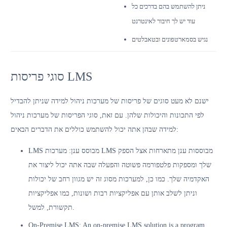
ניתן להשתמש בהם בדרכים כל
עוד יש לך חיבור לאינטרנט
נגיש בסמארטפונים ובטאבלטים
סוגי פריסות LMS
ישנם לא מעט סוגים של פריסות של מערכות ניהול למידה שניתן להבדיל
לפי התכונות והיכולות שלהן. עם זאת, סוגי הפריסות של מערכות ניהול
למידה שבהן אתה יכול להשתמש כוללים את הדברים הבאים:
LMS מבוסס ענן: מערכות LMS מבוססות ענן מתארחות אצל הספק
שלך ומספקות פלטפורמה פשוטה והפעלה שבה אתה יכול ליצור את
האקדמיה שלך. כמו כן, למערכות מסוג זה יש מגוון רחב של יכולות
וניתן לשלב אותן עם אפליקציות רבות ושונות, כמו אפליקציות
תקשורת, למשל.
On-Premise LMS: An on-premise LMS solution is a program