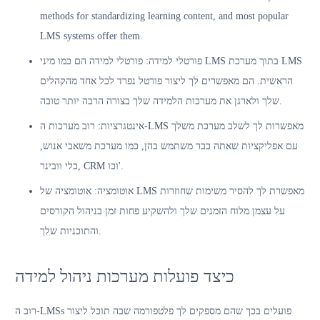
methods for standardizing learning content, and most popular
LMS systems offer them.
פורטלי למידה: פורטלי למידה הם כמו מיני LMS בתוך מערכת LMS
הראשית. הם מאפשרים לך ליצור פורטל נפרד לכל אחד מהקהלים
שלך ולארגן את מערכות הלמידה שלך בצורה הרבה יותר טובה.
אינטגרציות: רוב מערכות ה-LMS מאפשרות לך לשלב מערכת משלך
עם אפליקציות שאתה כבר משתמש בהן, כמו מערכת משאבי אנוש,
שירותי LMS
כלי וובינר, CRM וכו'.
אוטומציה: אוטומציה של LMS מאפשרת לך להסיר משימות שחוזרות
על עצמן מלוח הזמנים שלך ולהשקיע פחות זמן בניהול הקורסים
והתוכניות שלך.
כיצד פועלות מערכות ניהול למידה
רוב ה-LMSs פועלים בכך שהם מספקים לך פלטפורמה שבה תוכל ליצור