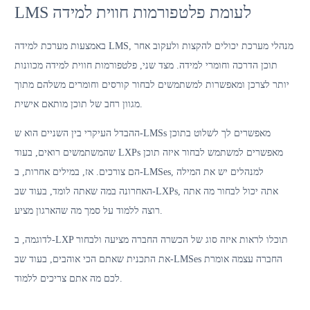
LMS לעומת פלטפורמות חווית למידה
באמצעות מערכת למידה LMS, מנהלי מערכת יכולים להקצות ולעקוב אחר
תוכן הדרכה וחומרי למידה. מצד שני, פלטפורמות חווית למידה מכוונות
יותר לצרכן ומאפשרות למשתמשים לבחור קורסים וחומרים משלהם מתוך
מגוון רחב של תוכן מותאם אישית.
ההבדל העיקרי בין השניים הוא ש-LMSs מאפשרים לך לשלוט בתוכן
שהמשתמשים רואים, בעוד LXPs מאפשרים למשתמש לבחור איזה תוכן
הם צורכים. אז, במילים אחרות, ב-LMSes, למנהלים יש את המילה
האחרונה במה שאתה לומד, בעוד שב-LXPs, אתה יכול לבחור מה אתה
רוצה ללמוד על סמך מה שהארגון מציע.
לדוגמה, ב-LXP תוכלו לראות איזה סוג של הכשרה החברה מציעה ולבחור
את התכנית שאתם הכי אוהבים, בעוד שב-LMSes החברה עצמה אומרת
לכם מה אתם צריכים ללמוד.