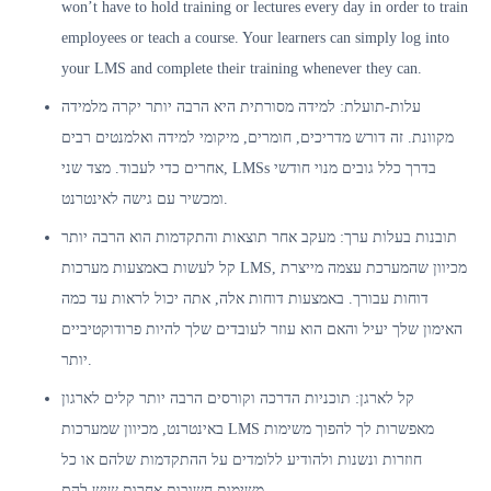
won’t have to hold training or lectures every day in order to train
employees or teach a course. Your learners can simply log into
your LMS and complete their training whenever they can.
עלות-תועלת: למידה מסורתית היא הרבה יותר יקרה מלמידה
מקוונת. זה דורש מדריכים, חומרים, מיקומי למידה ואלמנטים רבים
אחרים כדי לעבוד. מצד שני, LMSs בדרך כלל גובים מנוי חודשי
ומכשיר עם גישה לאינטרנט.
תובנות בעלות ערך: מעקב אחר תוצאות והתקדמות הוא הרבה יותר
קל לעשות באמצעות מערכות LMS, מכיוון שהמערכת עצמה מייצרת
דוחות עבורך. באמצעות דוחות אלה, אתה יכול לראות עד כמה
האימון שלך יעיל והאם הוא עוזר לעובדים שלך להיות פרודוקטיביים
יותר.
קל לארגן: תוכניות הדרכה וקורסים הרבה יותר קלים לארגון
באינטרנט, מכיוון שמערכות LMS מאפשרות לך להפוך משימות
חוזרות ונשנות ולהודיע ​​ללומדים על ההתקדמות שלהם או כל
משימות חשובות אחרות שיש להם.