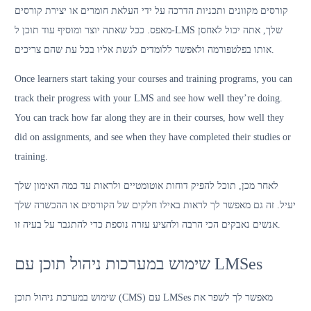
קורסים מקוונים ותכניות הדרכה על ידי העלאת חומרים או יצירת קורסים
מאפס. ככל שאתה יוצר ומוסיף עוד תוכן ל-LMS שלך, אתה יכול לאחסן
אותו בפלטפורמה ולאפשר ללומדים לגשת אליו בכל עת שהם צריכים.
Once learners start taking your courses and training programs, you can
track their progress with your LMS and see how well they’re doing.
You can track how far along they are in their courses, how well they
did on assignments, and see when they have completed their studies or
training.
לאחר מכן, תוכל להפיק דוחות אוטומטיים ולראות עד כמה האימון שלך
יעיל. זה גם מאפשר לך לראות באילו חלקים של הקורסים או ההכשרה שלך
אנשים נאבקים הכי הרבה ולהציע עזרה נוספת כדי להתגבר על בעיה זו.
שימוש במערכות ניהול תוכן עם LMSes
שימוש במערכת ניהול תוכן (CMS) עם LMSes מאפשר לך לשפר את