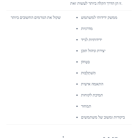
זו הן הדרך הקלה ביותר לעשות זאת.
ממשק ידידותי למשתמש
שקול את הגורמים החשובים ביותר
מדרגיות
ידידותיות לנייד
יצירת וניהול תוכן
בִּטָחוֹן
הִשׁתַלְבוּת
התאמה אישית
תמיכת לקוחות
תמחור
ביקורות ומשוב של משתמשים