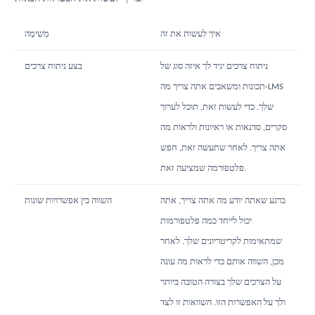
איך לעשות את זה
מְשִׁימָה
ניתוח צרכים יגיד לך איזה סוג של
בצע ניתוח צרכים
תכונות ומשאבים אתה צריך מה-LMS
שלך. כדי לעשות זאת, תוכל לערוך
סקרים, סדנאות או ראיונות ולראות מה
אתה צריך. לאחר שתעשה זאת, חפש
פלטפורמה שמציעה זאת.
ברגע שאתה יודע מה אתה צריך, אתה
השווה בין אפשרויות שונות
יכול לייחד כמה פלטפורמות
שמתאימות לקריטריונים שלך. לאחר
מכן, השווה אותם כדי לראות מה עונה
על הצרכים שלך בצורה הטובה ביותר
ולך על האפשרות הזו. השוואות זו לצד