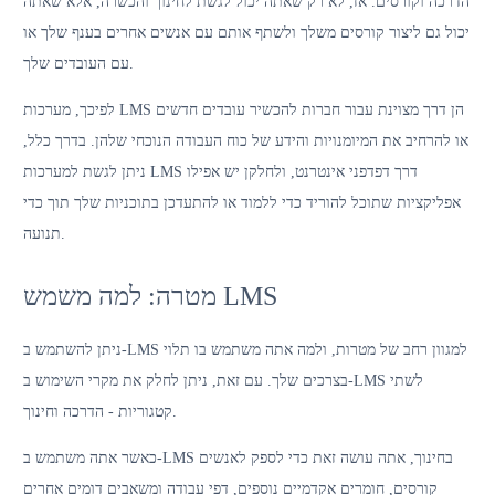
הדרכה וקורסים. אז, לא רק שאתה יכול לגשת לחינוך והכשרה, אלא שאתה
יכול גם ליצור קורסים משלך ולשתף אותם עם אנשים אחרים בענף שלך או
עם העובדים שלך.
לפיכך, מערכות LMS הן דרך מצוינת עבור חברות להכשיר עובדים חדשים
או להרחיב את המיומנויות והידע של כוח העבודה הנוכחי שלהן. בדרך כלל,
ניתן לגשת למערכות LMS דרך דפדפני אינטרנט, ולחלקן יש אפילו
אפליקציות שתוכל להוריד כדי ללמוד או להתעדכן בתוכניות שלך תוך כדי
תנועה.
מטרה: למה משמש LMS
ניתן להשתמש ב-LMS למגוון רחב של מטרות, ולמה אתה משתמש בו תלוי
בצרכים שלך. עם זאת, ניתן לחלק את מקרי השימוש ב-LMS לשתי
קטגוריות - הדרכה וחינוך.
כאשר אתה משתמש ב-LMS בחינוך, אתה עושה זאת כדי לספק לאנשים
קורסים, חומרים אקדמיים נוספים, דפי עבודה ומשאבים דומים אחרים