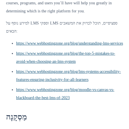
courses, programs, and users you’ll have will help you greatly in
determining which is the right platform for you.
למידע נוסף על LMS וספקי LMS ספציפיים, תוכל לבדוק את המשאבים
הבאים:
https://www.webhostingzone.org/blog/understanding-lms-services
https://www.webhostingzone.org/blog/the-top-5-mistakes-to-
avoid-when-choosing-an-lms-system
https://www.webhostingzone.org/blog/lms-systems-accessibility-
features-ensuring-inclusivity-for-all-learners
https://www.webhostingzone.org/blog/moodle-vs-canvas-vs-
blackboard-the-best-lms-of-2023
מַסְקָנָה