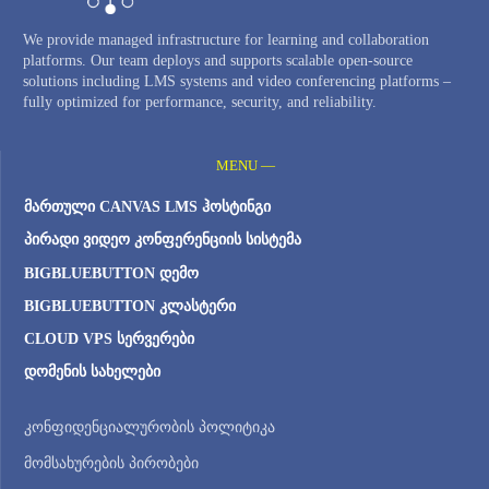
We provide managed infrastructure for learning and collaboration
platforms. Our team deploys and supports scalable open-source
solutions including LMS systems and video conferencing platforms –
fully optimized for performance, security, and reliability.
MENU —
ᲛᲐᲠᲗᲣᲚᲘ CANVAS LMS ᲰᲝᲡᲢᲘᲜᲒᲘ
ᲞᲘᲠᲐᲓᲘ ᲕᲘᲓᲔᲝ ᲙᲝᲜᲤᲔᲠᲔᲜᲪᲘᲘᲡ ᲡᲘᲡᲢᲔᲛᲐ
BIGBLUEBUTTON ᲓᲔᲛᲝ
BIGBLUEBUTTON ᲙᲚᲐᲡᲢᲔᲠᲘ
CLOUD VPS ᲡᲔᲠᲕᲔᲠᲔᲑᲘ
ᲓᲝᲛᲔᲜᲘᲡ ᲡᲐᲮᲔᲚᲔᲑᲘ
კონფიდენციალურობის პოლიტიკა
მომსახურების პირობები