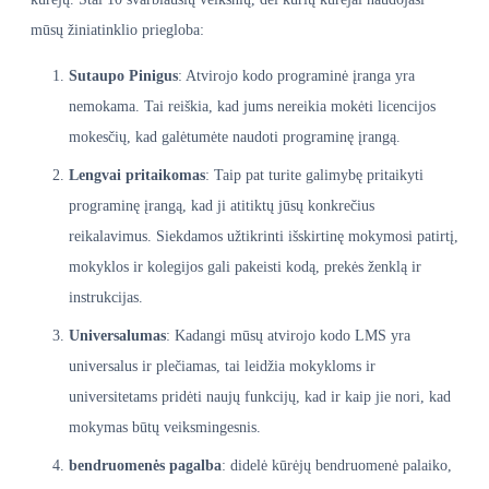
mūsų žiniatinklio priegloba:
Sutaupo Pinigus
: Atvirojo kodo programinė įranga yra
nemokama. Tai reiškia, kad jums nereikia mokėti licencijos
mokesčių, kad galėtumėte naudoti programinę įrangą.
Lengvai pritaikomas
: Taip pat turite galimybę pritaikyti
programinę įrangą, kad ji atitiktų jūsų konkrečius
reikalavimus. Siekdamos užtikrinti išskirtinę mokymosi patirtį,
mokyklos ir kolegijos gali pakeisti kodą, prekės ženklą ir
instrukcijas.
Universalumas
: Kadangi mūsų atvirojo kodo LMS yra
universalus ir plečiamas, tai leidžia mokykloms ir
universitetams pridėti naujų funkcijų, kad ir kaip jie nori, kad
mokymas būtų veiksmingesnis.
bendruomenės pagalba
: didelė kūrėjų bendruomenė palaiko,