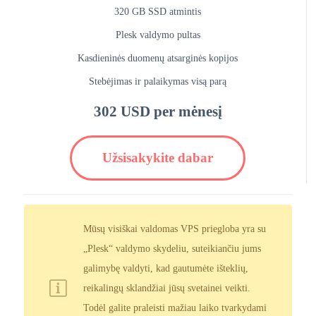
320 GB SSD atmintis
Plesk valdymo pultas
Kasdieninės duomenų atsarginės kopijos
Stebėjimas ir palaikymas visą parą
302 USD per mėnesį
Užsisakykite dabar
Mūsų visiškai valdomas VPS priegloba yra su
„Plesk“ valdymo skydeliu, suteikiančiu jums
galimybę valdyti, kad gautumėte išteklių,
reikalingų sklandžiai jūsų svetainei veikti.
Todėl galite praleisti mažiau laiko tvarkydami