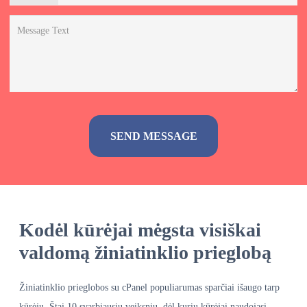
Alternative:
Kodėl kūrėjai mėgsta visiškai
valdomą žiniatinklio prieglobą
Žiniatinklio prieglobos su cPanel populiarumas sparčiai išaugo tarp
kūrėjų. Štai 10 svarbiausių veiksnių, dėl kurių kūrėjai naudojasi