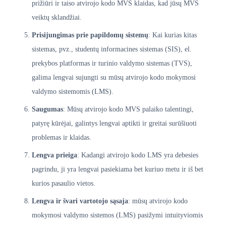
prižiūri ir taiso atvirojo kodo MVS klaidas, kad jūsų MVS
veiktų sklandžiai.
Prisijungimas prie papildomų sistemų
: Kai kurias kitas
sistemas, pvz., studentų informacines sistemas (SIS), el.
prekybos platformas ir turinio valdymo sistemas (TVS),
galima lengvai sujungti su mūsų atvirojo kodo mokymosi
valdymo sistemomis (LMS).
Saugumas
: Mūsų atvirojo kodo MVS palaiko talentingi,
patyrę kūrėjai, galintys lengvai aptikti ir greitai surūšiuoti
problemas ir klaidas.
Lengva prieiga
: Kadangi atvirojo kodo LMS yra debesies
pagrindu, ji yra lengvai pasiekiama bet kuriuo metu ir iš bet
kurios pasaulio vietos.
Lengva ir švari vartotojo sąsaja
: mūsų atvirojo kodo
mokymosi valdymo sistemos (LMS) pasižymi intuityviomis