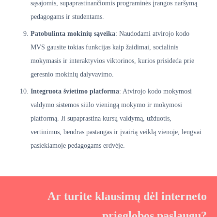
sąsajomis, supaprastinančiomis programinės įrangos naršymą
pedagogams ir studentams.
Patobulinta mokinių sąveika
: Naudodami atvirojo kodo
MVS gausite tokias funkcijas kaip žaidimai, socialinis
mokymasis ir interaktyvios viktorinos, kurios prisideda prie
geresnio mokinių dalyvavimo.
Integruota švietimo platforma
: Atvirojo kodo mokymosi
valdymo sistemos siūlo vieningą mokymo ir mokymosi
platformą. Ji supaprastina kursų valdymą, užduotis,
vertinimus, bendras pastangas ir įvairią veiklą vienoje, lengvai
pasiekiamoje pedagogams erdvėje.
Ar turite klausimų dėl interneto
prieglobos paslaugų?