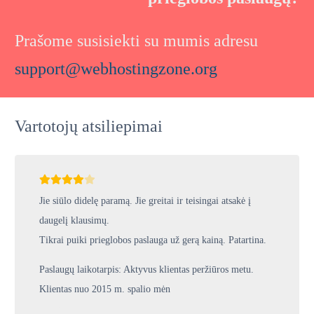
Prašome susisiekti su mumis adresu
support@webhostingzone.org
Vartotojų atsiliepimai
Jie siūlo didelę paramą. Jie greitai ir teisingai atsakė į
daugelį klausimų.
Tikrai puiki prieglobos paslauga už gerą kainą. Patartina.
Paslaugų laikotarpis: Aktyvus klientas peržiūros metu.
Klientas nuo 2015 m. spalio mėn