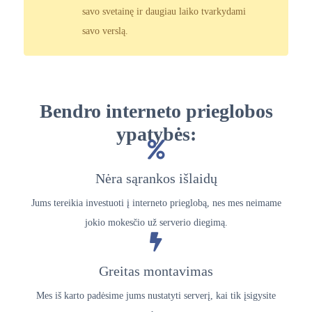
savo svetainę ir daugiau laiko tvarkydami
savo verslą.
Bendro interneto prieglobos
ypatybės:
Nėra sąrankos išlaidų
Jums tereikia investuoti į interneto prieglobą, nes mes neimame
jokio mokesčio už serverio diegimą.
Greitas montavimas
Mes iš karto padėsime jums nustatyti serverį, kai tik įsigysite