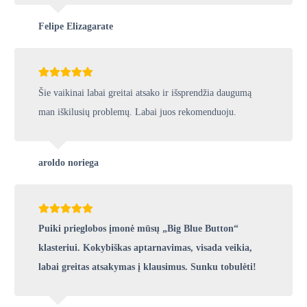
Felipe Elizagarate
Šie vaikinai labai greitai atsako ir išsprendžia daugumą
man iškilusių problemų. Labai juos rekomenduoju.
aroldo noriega
Puiki prieglobos įmonė mūsų „Big Blue Button“
klasteriui. Kokybiškas aptarnavimas, visada veikia,
labai greitas atsakymas į klausimus. Sunku tobulėti!