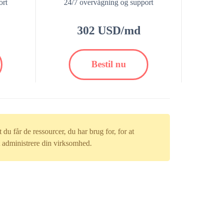
ort
24/7 overvågning og support
302 USD/md
Bestil nu
du får de ressourcer, du har brug for, for at
t administrere din virksomhed.