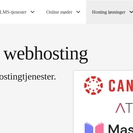
LMS-tjenester
Online møder
Hosting løsninger
t webhosting
stingtjenester.