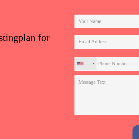
stingplan for
+1