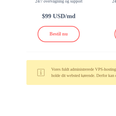
24/7 overvågning og support
24
$99 USD/md
Bestil nu
Vores fuldt administrerede VPS-hosting k
holde dit websted kørende. Derfor kan 