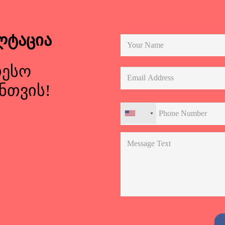
ლტაცია
თესო
ნთვის!
+1