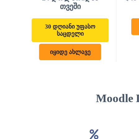
თვეში
30 დღიანი უფასო
საცდელი
იყიდე ახლავე
Moodle