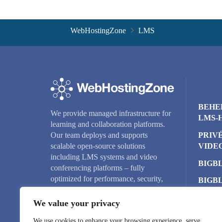
WebHostingZone
LMS
BEHE
We provide managed infrastructure for
LMS-
learning and collaboration platforms.
PRIV
Our team deploys and supports
VIDE
scalable open-source solutions
including LMS systems and video
BIGB
conferencing platforms – fully
optimized for performance, security,
BIGB
and reliability.
CLUS
We value your privacy
CLOU
We use cookies to enhance your browsing experience, serve