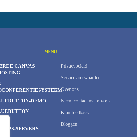
MENU —
ERDE CANVAS
Privacybeleid
HOSTING
Servicevoorwaarden
É
Over ons
OCONFERENTIESYSTEEM
LUEBUTTON-DEMO
Neem contact met ons op
LUEBUTTON-
Klantfeedback
TER
Bloggen
D VPS-SERVERS