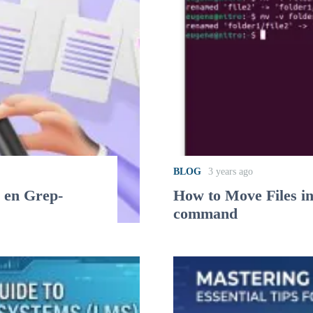
BLOG
3 years ago
- en Grep-
How to Move Files i
command