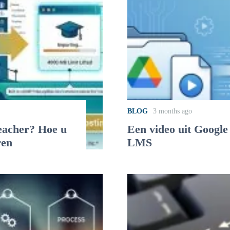
BLOG
3 months ago
eacher? Hoe u
Een video uit Google 
ren
LMS