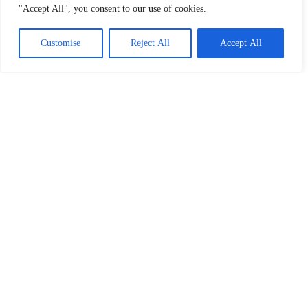
"Accept All", you consent to our use of cookies.
drie back-upkopieën opgeslagen: dagelijks, wekelijks en
maandelijks.
Customise
Reject All
Accept All
Heeft u cPanel op uw VPS-
servers?
Ja, cPanel/WHM is het standaard controlepaneel dat is
geïnstalleerd op Managed VPS Hosting-servers.
Welke betaalmethoden accepteert
u?
Wij accepteren alle gangbare creditcards (Visa, MasterCard,
AMEX), PayPal en ook betalingen via bankoverschrijving.