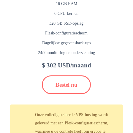
16 GB RAM
6 CPU-kernen
320 GB SSD-opslag
Plesk-configuratiescherm
Dagelijkse gegevensback-ups
24/7 monitoring en ondersteuning
$ 302 USD/maand
Bestel nu
Onze volledig beheerde VPS-hosting wordt
geleverd met een Plesk-configuratiescherm,
waarmee u de controle heeft om ervoor te