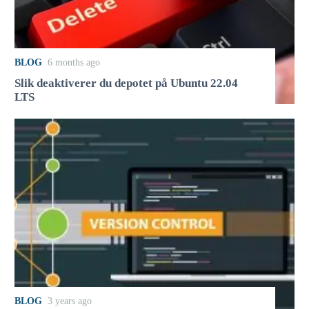
BLOG
6 months ago
Slik deaktiverer du depotet på Ubuntu 22.04
LTS
BLOG
3 years ago