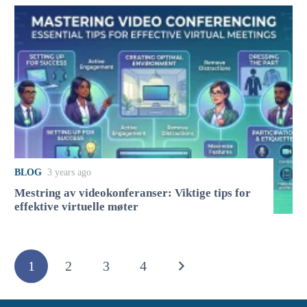
BLOG
3 years ago
Mestring av videokonferanser: Viktige tips for
effektive virtuelle møter
1
2
3
4