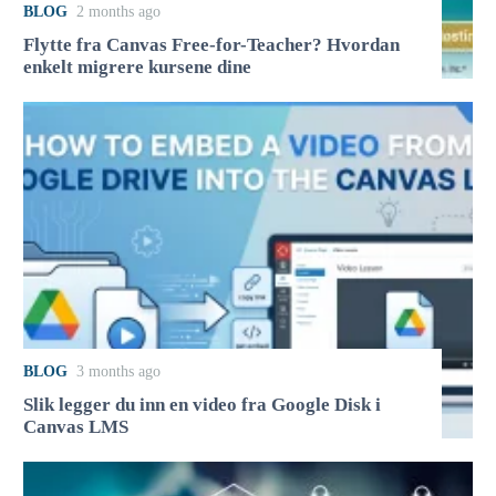
BLOG
2 months ago
Flytte fra Canvas Free-for-Teacher? Hvordan
enkelt migrere kursene dine
BLOG
3 months ago
Slik legger du inn en video fra Google Disk i
Canvas LMS