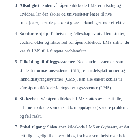
Allsidighet
: Siden vår åpen kildekode LMS er allsidig og
utvidbar, lar den skoler og universiteter legge til nye
funksjoner, men de ønsker å gjøre utdanningen mer effektiv.
Samfunnshjelp
: Et betydelig fellesskap av utviklere støtter,
vedlikeholder og fikser feil for åpen kildekode LMS slik at du
kan få LMS til å fungere problemfritt.
Tilkobling til tilleggssystemer
: Noen andre systemer, som
studentinformasjonssystemer (SIS), e-handelsplattformer og
innholdsstyringssystemer (CMS), kan alle enkelt kobles til
våre åpen kildekode-læringsstyringssystemer (LMS).
Sikkerhet
: Vår åpen kildekode LMS støttes av talentfulle,
erfarne utviklere som enkelt kan oppdage og sortere problemer
og feil raskt.
Enkel tilgang
: Siden åpen kildekode LMS er skybasert, er det
lett tilgjengelig til enhver tid og fra hvor som helst over hele