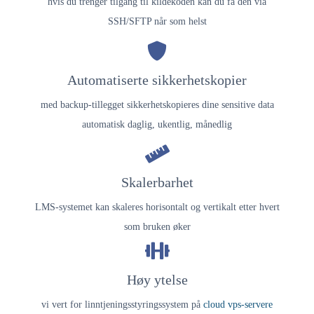
hvis du trenger tilgang til kildekoden kan du få den via
SSH/SFTP når som helst
Automatiserte sikkerhetskopier
med backup-tillegget sikkerhetskopieres dine sensitive data
automatisk daglig, ukentlig, månedlig
Skalerbarhet
LMS-systemet kan skaleres horisontalt og vertikalt etter hvert
som bruken øker
Høy ytelse
vi vert for l
inntjeningsstyringssystem
på
cloud vps-servere