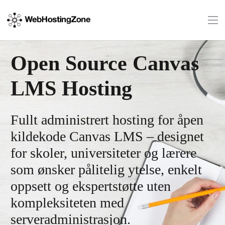
Open Source Canvas
LMS Hosting
Fullt administrert hosting for åpen
kildekode Canvas LMS – designet
for skoler, universiteter og lærere
som ønsker pålitelig ytelse, enkelt
oppsett og ekspertstøtte uten
kompleksiteten med
serveradministrasjon.