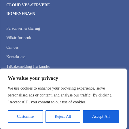
CLOUD VPS-SERVERE
DOMENENAVN
Personvernerklæring
Vilkår for bruk
Om oss
Kontakt oss
Tilbakemelding fra kunder
Blogg
We value your privacy
We use cookies to enhance your browsing experience, serve
Registered User? —
personalised ads or content, and analyse our traffic. By clicking
"Accept All", you consent to our use of cookies.
Kundepålogging
Register
Customise
Reject All
Accept All
Åpne billett