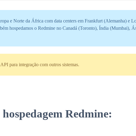
Europa e Norte da África com data centers em Frankfurt (Alemanha) e 
mbém hospedamos o Redmine no Canadá (Toronto), Índia (Mumbai), Ásia
I para integração com outros sistemas.
de hospedagem Redmine: