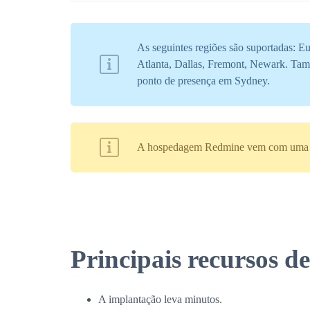
As seguintes regiões são suportadas: 
Atlanta, Dallas, Fremont, Newark. Ta
ponto de presença em Sydney.
A hospedagem Redmine vem com uma AP
Principais recursos 
A implantação leva minutos.