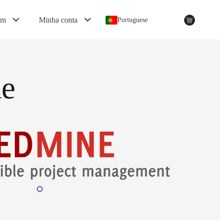
em
Minha conta
Portuguese
ne