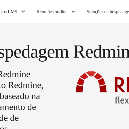
iços LMS
Reuniões on-line
Soluções de hospedag
ospedagem Redmi
 Redmine
rto Redmine,
 baseado na
eamento de
de de
os.