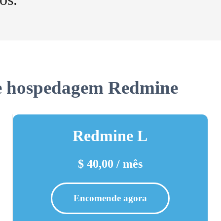
de hospedagem Redmine
Redmine L
$ 40,00 / mês
Encomende agora