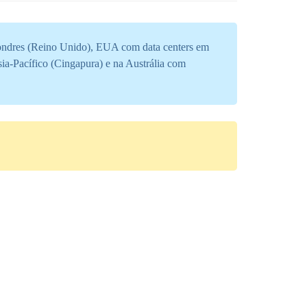
Londres (Reino Unido), EUA com data centers em
-Pacífico (Cingapura) e na Austrália com