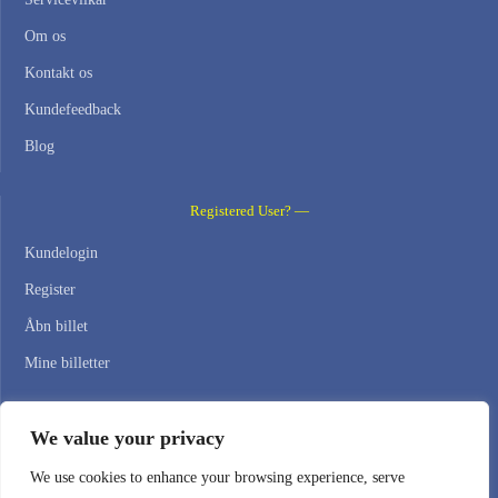
Om os
Kontakt os
Kundefeedback
Blog
Registered User? —
Kundelogin
Register
Åbn billet
Mine billetter
Contact Us —
We value your privacy
WEB HOSTING ZONE, SL / NIF: B22516827
We use cookies to enhance your browsing experience, serve