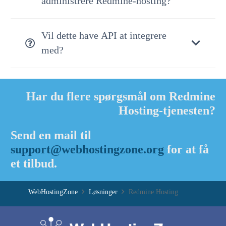
administrere Redmine-hosting?
Vil dette have API at integrere
med?
Har du flere spørgsmål om Redmine
Hosting-tjenesten?
Send en mail til
support@webhostingzone.org
for at få
et tilbud.
WebHostingZone
Løsninger
Redmine Hosting