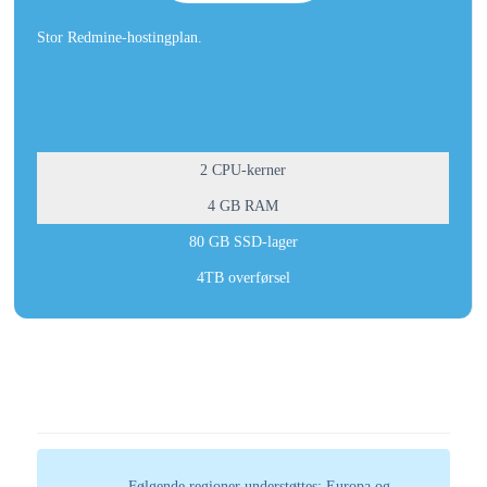
Stor Redmine-hostingplan.
2 CPU-kerner
4 GB RAM
80 GB SSD-lager
4TB overførsel
Følgende regioner understøttes: Europa og