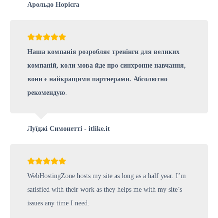
Арольдо Норієга
Наша компанія розробляє тренінги для великих
компаній, коли мова йде про синхронне навчання,
вони є найкращими партнерами. Абсолютно
рекомендую
.
Луїджі Симонетті - itlike.it
WebHostingZone hosts my site as long as a half year. I’m
satisfied with their work as they helps me with my site’s
issues any time I need.