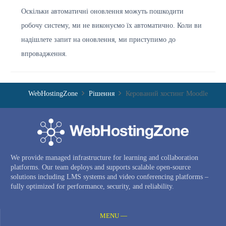
Оскільки автоматичні оновлення можуть пошкодити
робочу систему, ми не виконуємо їх автоматично. Коли ви
надішлете запит на оновлення, ми приступимо до
впровадження.
WebHostingZone
Рішення
Керований хостинг Moodle
We provide managed infrastructure for learning and collaboration
platforms. Our team deploys and supports scalable open-source
solutions including LMS systems and video conferencing platforms –
fully optimized for performance, security, and reliability.
MENU —