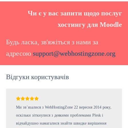
Чи є у вас запити щодо послуг
хостингу для Moodle
Будь ласка, зв'яжіться з нами за
адресою
support@webhostingzone.org
Відгуки користувачів
Ми зв’язалися з WebHostingZone 22 вересня 2014 року,
оскільки зіткнулися з деякими проблемами Plesk і
відчайдушно намагалися знайти швидке вирішення