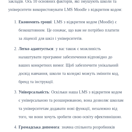
закладів. Ось 10 основних факторів, які змушують школи та
університети використовувати LMS Moodle з відкритим кодом:
Економить гроші
: LMS з відкритим кодом (Moodle) є
безкоштовним. Це означає, що вам не потрібно платити
за ліцензії для шкіл і університетів.
Легко адаптується
: у вас також є можливість
налаштувати програмне забезпечення відповідно до
ваших конкретних вимог. Щоб забезпечити унікальний
досвід навчання, школи та коледжі можуть змінити код,
бренд та інструкції.
Універсальність
: Оскільки наша LMS з відкритим кодом
є універсальною та розширюваною, вона дозволяє школам
та університетам додавати нові функції, незалежно від
того, чи вони хочуть зробити свою освіту ефективнішою.
Громадська допомога
: значна спільнота розробників