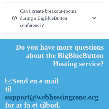
Can I create breakout-rooms
during a BigBlueButton
conference?
Do you have more questions
about the BigBlueButton
Hosting service?
Send en e-mail
til
support@webhostingzone.org
for at få et tilbud.