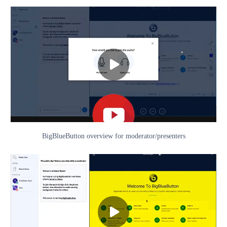
BigBlueButton overview for moderator/presenters