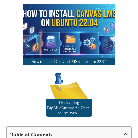
How to install Canvas LMS on Ubuntu 22.04
Discovering
BigBlueButton: An Open-
Source Web…
Table of Contents