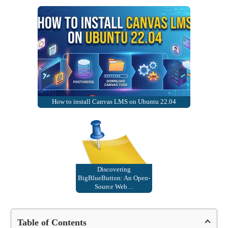
How to install Canvas LMS on Ubuntu 22.04
Discovering
BigBlueButton: An Open-
Source Web…
Table of Contents