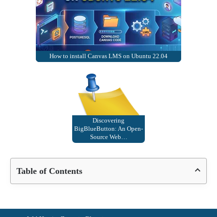
How to install Canvas LMS on Ubuntu 22.04
Discovering
BigBlueButton: An Open-
Source Web…
Table of Contents