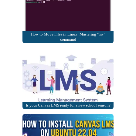
How to Move Files in Linux: Mastering "mv"
command
Is your Canvas LMS ready for a new school season?