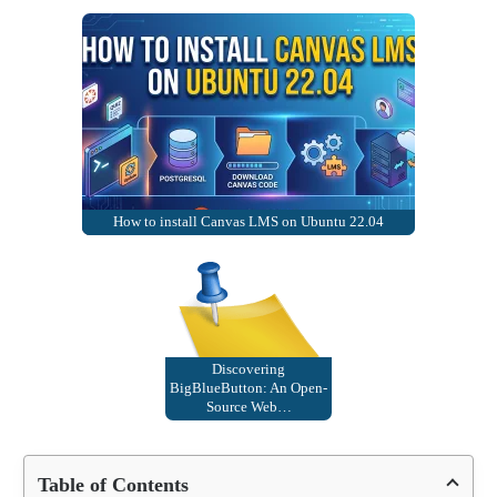
How to install Canvas LMS on Ubuntu 22.04
Discovering
BigBlueButton: An Open-
Source Web…
Table of Contents