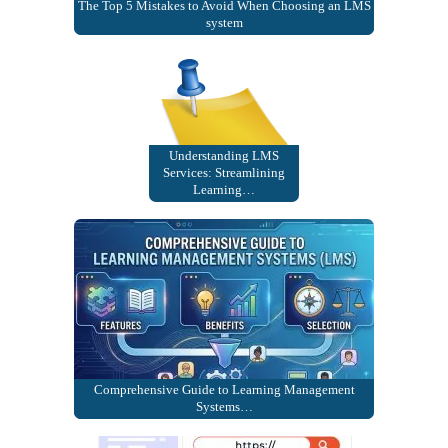
The Top 5 Mistakes to Avoid When Choosing an LMS
system
Understanding LMS
Services: Streamlining
Learning…
Comprehensive Guide to Learning Management
Systems…