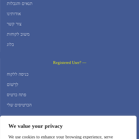
תנאים והגבלות
אודותינו
צור קשר
משוב לקוחות
בלוג
Registered User? —
כניסה ללקוח
לִרְשׁוֹם
פתח כרטיס
הכרטיסים שלי
Contact Us —
We value your privacy
WEB HOSTING ZONE, SL / NIF: B22516827
We use cookies to enhance your browsing experience, serve