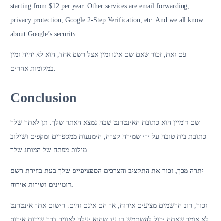
starting from $12 per year. Other services are email forwarding,
privacy protection, Google 2-Step Verification, etc. And we all know
about Google’s security.
עם זאת, זכור שאם שם אינו זמין אצל רשם אחד, הוא לא יהיה זמין
במקומות אחרים.
Conclusion
שם דומיין הוא כתובת האינטרנט שבה נמצא האתר שלך. תן לאתר שלך
כתובת בית טובה על ידי שמירה קצרה, הימנעות ממספרים ומקפים ושילוב
מילות מפתח של המותג שלך.
יתרה מכך, זכור את התקציב והצרכים הספציפיים שלך בעת בחירת רשם
דומיינים ושירות אירוח.
זכור, רוב הרשמים מציעים אירוח, אך הם אינם זהים. רישום אתר אינטרנט
לא אומר שאתה יכול להשתמש בו עד שהוא יעלה לאוויר דרך שירות אירוח.