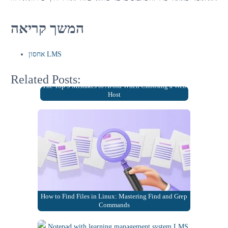
המשך קריאה
אחסון LMS
Related Posts:
The Top 5 Mistakes to Avoid When Choosing a Web
Host
How to Find Files in Linux: Mastering Find and Grep
Commands