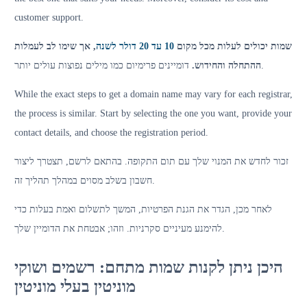
customer support.
שמות יכולים לעלות מכל מקום
10 עד 20 דולר לשנה
, אך שימו לב לעמלות
דומיינים פרימיום כמו מילים נפוצות עולים יותר.
ההתחלה והחידוש.
While the exact steps to get a domain name may vary for each registrar,
the process is similar. Start by selecting the one you want, provide your
שירותי LMS
contact details, and choose the registration period.
זכור לחדש את המנוי שלך עם תום התקופה. בהתאם לרשם, תצטרך ליצור
חשבון בשלב מסוים במהלך תהליך זה.
לאחר מכן, הגדר את הגנת הפרטיות, המשך לתשלום ואמת בעלות כדי
להימנע מעיניים סקרניות. וזהו; אבטחת את הדומיין שלך.
היכן ניתן לקנות שמות מתחם: רשמים ושוקי
מוניטין בעלי מוניטין