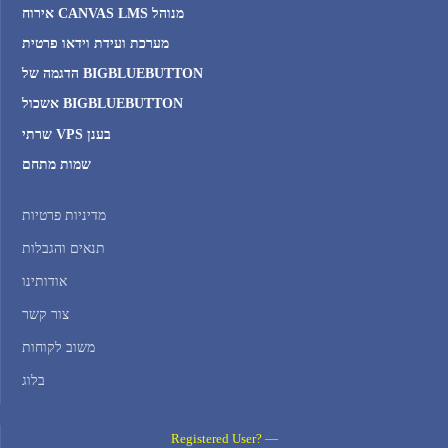
אירוח CANVAS LMS מנוהל
מערכת ועידת וידאו פרטית
הדגמה של BIGBLUEBUTTON
אשכול BIGBLUEBUTTON
שרתי VPS בענן
שמות מתחם
מדיניות פרטיות
תנאים והגבלות
אודותינו
צור קשר
משוב לקוחות
בלוג
Registered User? —