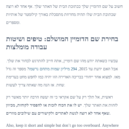
חשוב על שם הדומיין שלך ככתובת הבית של האתר שלך. אף אחד לא רוצה
שכתובת הבית שלו תהיה מחרוזת מתסכלת באורך קילומטר של אותיות
ומספרים.
בחירת שם הדומיין המושלם: טיפים ושיטות
עבודה מומלצות
עכשיו כשאתה יודע מהו שם דומיין, אתה חייב להתרגש לבחור את שלך.
אבל האם ידעת עד 2015,
294 מיליון שמות מתחם נרשמו
? מספר זה גדל
מאז. למצוא אחד ייחודי בבריכה האדירה הזו יהיה כמו לחפש מחט בערימת
שחת. אז הנה מה שאתה צריך לעשות.
ראשית, אל תלך רק על שם אקראי כי זה יעשה הרבה יותר מאשר רק
לזהות את האתר שלך.
יש לו את הכוח לזכות או להפסיד לקוחות, מכיוון
שאף אחד לא רוצה לגשת לאתרים ולקישורים עם שילובים מוזרים.
Also, keep it short and simple but don’t go too overboard. Anywhere