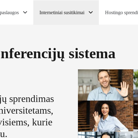
paslaugos
Internetiniai susitikimai
Hostingo sprend
konferencijų sistema
ijų sprendimas
iversitetams,
isiems, kurie
u.