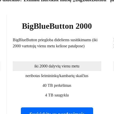
BigBlueButton 2000
BigBlueButton priegloba dideliems susitikimams (iki
2000 vartotojų vienu metu keliose patalpose)
iki 2000 dalyvių vienu metu
neribotas šeimininkų/kambarių skaičius
40 TB perkėlimas
4 TB saugykla