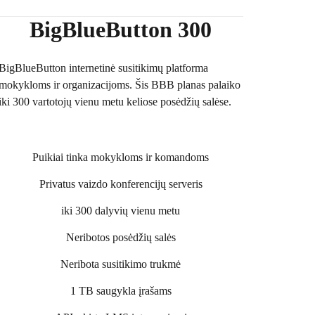
BigBlueButton 300
BigBlueButton internetinė susitikimų platforma
mokykloms ir organizacijoms. Šis BBB planas palaiko
iki 300 vartotojų vienu metu keliose posėdžių salėse.
Puikiai tinka mokykloms ir komandoms
Privatus vaizdo konferencijų serveris
iki 300 dalyvių vienu metu
Neribotos posėdžių salės
Neribota susitikimo trukmė
1 TB saugykla įrašams