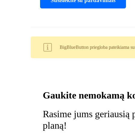
Susisiekite su pardavimais
BigBlueButton priegloba pateikiama su
Gaukite nemokamą ko
Rasime jums geriausią 
planą!