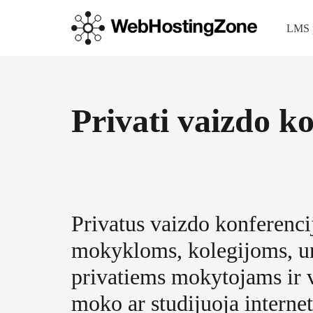
LMS 
Privati ​​vaizdo 
Privatus vaizdo konferenc
mokykloms, kolegijoms, un
privatiems mokytojams ir v
moko ar studijuoja internet