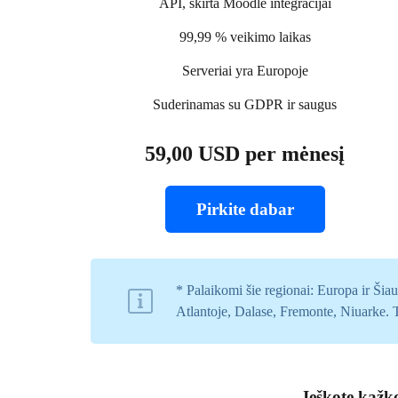
API, skirta Moodle integracijai
99,99 % veikimo laikas
Serveriai yra Europoje
Suderinamas su GDPR ir saugus
59,00 USD per mėnesį
Pirkite dabar
* Palaikomi šie regionai: Europa ir Šia
Atlantoje, Dalase, Fremonte, Niuarke. 
Ieškote kažk