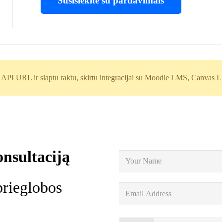
Susisiekite su pardavimais
 API URL ir slaptu raktu, skirtu integracijai su Moodle LMS, Canvas
nsultaciją
prieglobos