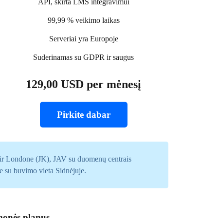
API, skirta LMS integravimui
99,99 % veikimo laikas
Serveriai yra Europoje
Suderinamas su GDPR ir saugus
129,00 USD per mėnesį
Pirkite dabar
a) ir Londone (JK), JAV su duomenų centrais
e su buvimo vieta Sidnėjuje.
monės planus.