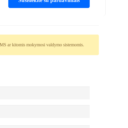
Susisiekite su pardavimais
 LMS ar kitomis mokymosi valdymo sistemomis.