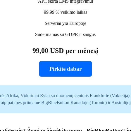
API, skirta LMS integravimui
99,99 % veikimo laikas
Serveriai yra Europoje
Suderinamas su GDPR ir saugus
99,00 USD per mėnesį
Pirkite dabar
urės Afrika, Viduriniai Rytai su duomenų centrais Frankfurte (Vokietij
Taip pat mes priimame BigBlueButton Kanadoje (Toronte) ir Australijoj
o didesnio? Žemiau žiūrėkite mūsų „BigBlueButton“ į